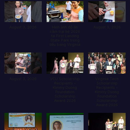
August 3, 2026
Hình ảnh đổ ăn
August 3, 2026
câm trại hè 2026
tại First Landing
State Park trong
tiểu bang Virginia
August 3, 2026
VCU Scholarship
Virginia Tech
Recipients -
Scholarship
Kimmy Duong
Recipients -
Foundation
Kimmy Duong
Scholarship
Foundation
Award 2026
Scholarship
Award 2026