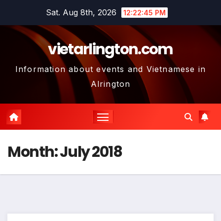
Skip
Sat. Aug 8th, 2026
12:22:46 PM
to
content
vietarlington.com
Information about events and Vietnamese in
Alrington
Month:
July 2018