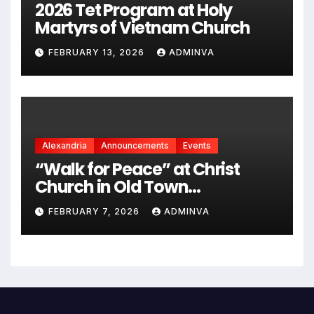
2026 Tet Program at Holy
Martyrs of Vietnam Church
FEBRUARY 13, 2026
ADMINVA
Alexandria
Announcements
Events
“Walk for Peace” at Christ
Church in Old Town
Alexandria on Monday,
FEBRUARY 7, 2026
ADMINVA
February 9, 2026