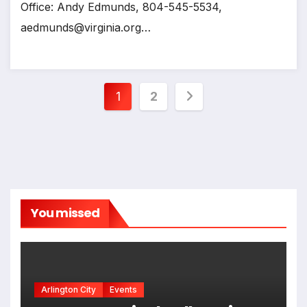
Office: Andy Edmunds, 804-545-5534,
aedmunds@virginia.org…
Posts
1
2
pagination
You missed
Arlington City
Events