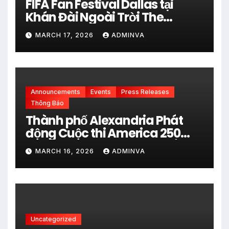
FIFA Fan Festival Dallas tại
Khán Đài Ngoài Trời The
Pavilion thuộc Fair Park Mở
MARCH 17, 2026
ADMINVA
Cửa Miễn phí vào 34 Ngày Thi
đấu của FIFA World Cup 2026
Announcements
Events
Press Releases
Thông Báo
Thành phố Alexandria Phát
động Cuộc thi America 250
City Art Poster Project” Nhằm
MARCH 16, 2026
ADMINVA
kỷ niệm 250 năm thành lập Hợp
chủng quốc Hoa Kỳ vào năm
2026
Uncategorized