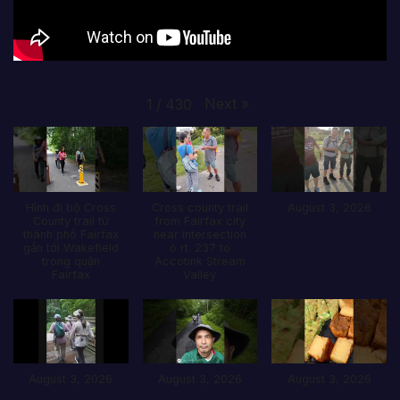
Next
»
1
/
430
Hình đi bộ Cross
Cross county trail
August 3, 2026
County trail từ
from Fairfax city
thành phố Fairfax
near intersection
gần tới Wakefield
ò rt. 237 to
trong quận
Accotink Stream
Fairfax
Valley
August 3, 2026
August 3, 2026
August 3, 2026