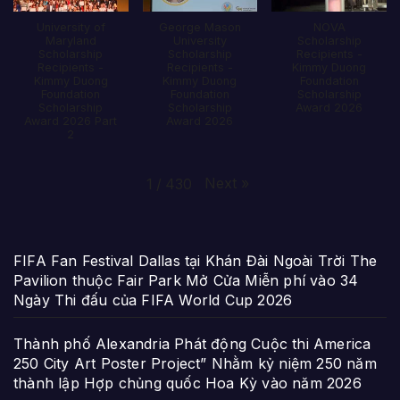
University of
George Mason
NOVA
Maryland
University
Scholarship
Scholarship
Scholarship
Recipients -
Recipients -
Recipients -
Kimmy Duong
Kimmy Duong
Kimmy Duong
Foundation
Foundation
Foundation
Scholarship
Scholarship
Scholarship
Award 2026
Award 2026 Part
Award 2026
2
Next
»
1
/
430
FIFA Fan Festival Dallas tại Khán Đài Ngoài Trời The
Pavilion thuộc Fair Park Mở Cửa Miễn phí vào 34
Ngày Thi đấu của FIFA World Cup 2026
Thành phố Alexandria Phát động Cuộc thi America
250 City Art Poster Project” Nhằm kỷ niệm 250 năm
thành lập Hợp chủng quốc Hoa Kỳ vào năm 2026