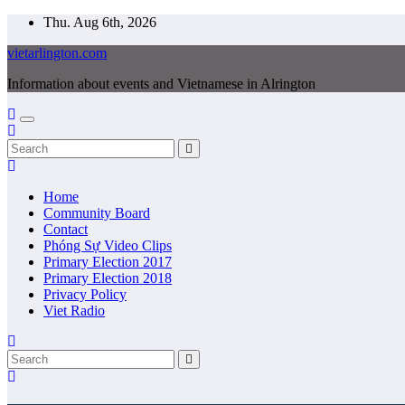
Skip
Thu. Aug 6th, 2026
to
vietarlington.com
content
Information about events and Vietnamese in Alrington
Home
Community Board
Contact
Phóng Sự Video Clips
Primary Election 2017
Primary Election 2018
Privacy Policy
Viet Radio