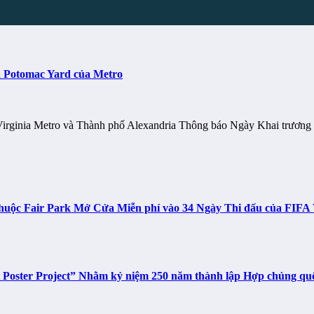
a Potomac Yard của Metro
g Virginia Metro và Thành phố Alexandria Thông báo Ngày Khai trươ
n thuộc Fair Park Mở Cửa Miễn phí vào 34 Ngày Thi đấu của FIF
t Poster Project” Nhằm kỷ niệm 250 năm thành lập Hợp chủng q