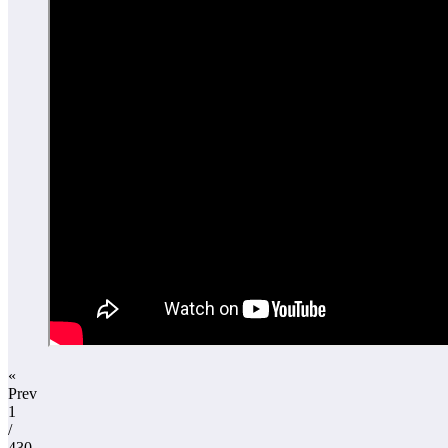
«
Prev
1
/
430