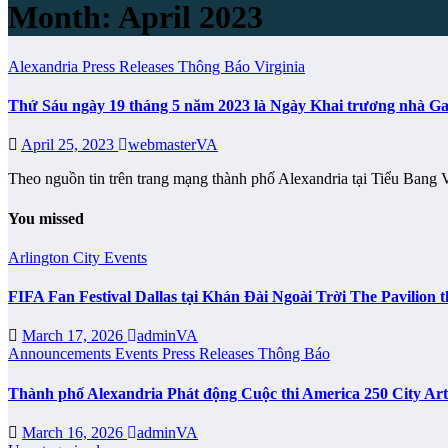
Month:
April 2023
Alexandria
Press Releases
Thông Báo
Virginia
Thứ Sáu ngày 19 tháng 5 năm 2023 là Ngày Khai trương nhà G
April 25, 2023
webmasterVA
Theo nguồn tin trên trang mạng thành phố Alexandria tại Tiểu Ban
You missed
Arlington City
Events
FIFA Fan Festival Dallas tại Khán Đài Ngoài Trời The Pavilio
March 17, 2026
adminVA
Announcements
Events
Press Releases
Thông Báo
Thành phố Alexandria Phát động Cuộc thi America 250 City Ar
March 16, 2026
adminVA