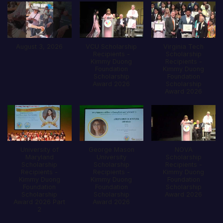
August 3, 2026
VCU Scholarship
Virginia Tech
Recipients -
Scholarship
Kimmy Duong
Recipients -
Foundation
Kimmy Duong
Scholarship
Foundation
Award 2026
Scholarship
Award 2026
University of
George Mason
NOVA
Maryland
University
Scholarship
Scholarship
Scholarship
Recipients -
Recipients -
Recipients -
Kimmy Duong
Kimmy Duong
Kimmy Duong
Foundation
Foundation
Foundation
Scholarship
Scholarship
Scholarship
Award 2026
Award 2026 Part
Award 2026
2