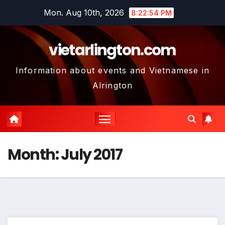
Skip
Mon. Aug 10th, 2026
8:22:55 PM
to
content
vietarlington.com
Information about events and Vietnamese in
Alrington
Month:
July 2017