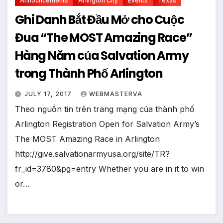
Announcements
Arlington City
Events
Texas
Ghi Danh Bắt Đầu Mở cho Cuộc
Đua “The MOST Amazing Race”
Hàng Năm của Salvation Army
trong Thành Phố Arlington
JULY 17, 2017
WEBMASTERVA
Theo nguồn tin trên trang mạng của thành phố
Arlington Registration Open for Salvation Army’s
The MOST Amazing Race in Arlington
http://give.salvationarmyusa.org/site/TR?
fr_id=3780&pg=entry Whether you are in it to win
or…