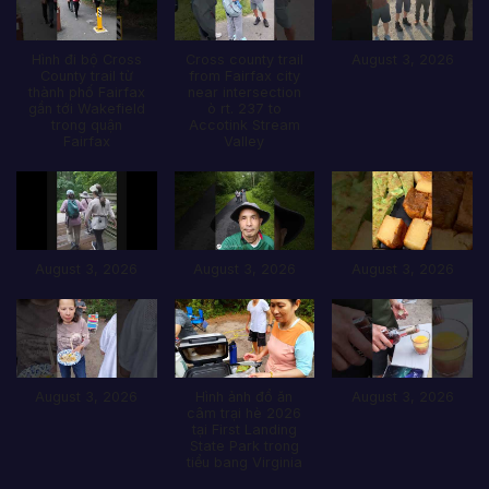
Hình đi bộ Cross
Cross county trail
August 3, 2026
County trail từ
from Fairfax city
thành phố Fairfax
near intersection
gần tới Wakefield
ò rt. 237 to
trong quận
Accotink Stream
Fairfax
Valley
August 3, 2026
August 3, 2026
August 3, 2026
August 3, 2026
Hình ảnh đổ ăn
August 3, 2026
câm trại hè 2026
tại First Landing
State Park trong
tiểu bang Virginia