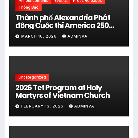
Announcements
Events
Press Releases
Thông Báo
Thành phố Alexandria Phát
động Cuộc thi America 250
City Art Poster Project” Nhằm
MARCH 16, 2026
ADMINVA
kỷ niệm 250 năm thành lập Hợp
chủng quốc Hoa Kỳ vào năm
2026
Uncategorized
2026 Tet Program at Holy
Martyrs of Vietnam Church
FEBRUARY 13, 2026
ADMINVA