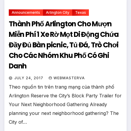
Announcements
Arlington City
Texas
Thành Phố Arlington Cho Mượn
Miễn Phí 1 Xe Rờ Mọt Di Động Chứa
Đầy Đủ Bàn picnic, Tủ Đá, Trò Chơi
Cho Các Nhóm Khu Phố Có Ghi
Danh
JULY 24, 2017
WEBMASTERVA
Theo nguồn tin trên trang mạng của thành phố
Arlington Reserve the City’s Block Party Trailer for
Your Next Neighborhood Gathering Already
planning your next neighborhood gathering? The
City of…