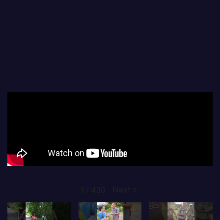
Next
»
1
/
430