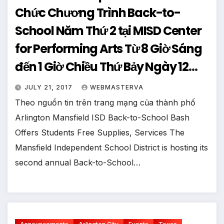
Chức Chương Trình Back-to-
School Năm Thứ 2 tại MISD Center
for Performing Arts Từ 8 Giờ Sáng
đến 1 Giờ Chiều Thứ Bảy Ngày 12
Tháng 8 Năm 2017
JULY 21, 2017
WEBMASTERVA
Theo nguồn tin trên trang mạng của thành phố
Arlington Mansfield ISD Back-to-School Bash
Offers Students Free Supplies, Services The
Mansfield Independent School District is hosting its
second annual Back-to-School…