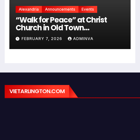
Alexandria
Announcements
Events
“Walk for Peace” at Christ
Church in Old Town
Alexandria on Monday,
FEBRUARY 7, 2026
ADMINVA
February 9, 2026
VIETARLINGTON.COM