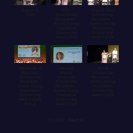
August 3,
VCU
Virginia Tech
2026
Scholarship
Scholarship
Recipients -
Recipients -
Kimmy Duong
Kimmy Duong
Foundation
Foundation
Scholarship
Scholarship
Award 2026
Award 2026
University of
George
NOVA
Maryland
Mason
Scholarship
Scholarship
University
Recipients -
Recipients -
Scholarship
Kimmy Duong
Kimmy Duong
Recipients -
Foundation
Foundation
Kimmy Duong
Scholarship
Scholarship
Foundation
Award 2026
Award 2026
Scholarship
Part 2
Award 2026
Next
»
1
/
430