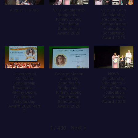
August 3, 2026
VCU Scholarship
Virginia Tech
Recipients -
Scholarship
Kimmy Duong
Recipients -
Foundation
Kimmy Duong
Scholarship
Foundation
Award 2026
Scholarship
Award 2026
University of
George Mason
NOVA
Maryland
University
Scholarship
Scholarship
Scholarship
Recipients -
Recipients -
Recipients -
Kimmy Duong
Kimmy Duong
Kimmy Duong
Foundation
Foundation
Foundation
Scholarship
Scholarship
Scholarship
Award 2026
Award 2026 Part
Award 2026
2
Next
»
1
/
430