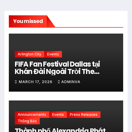
You missed
Arlington City
Events
FIFA Fan Festival Dallas tại
Khán Đài Ngoài Trời The
Pavilion thuộc Fair Park Mở
MARCH 17, 2026
ADMINVA
Cửa Miễn phí vào 34 Ngày Thi
đấu của FIFA World Cup 2026
Announcements
Events
Press Releases
Thông Báo
Thành phố Alexandria Phát