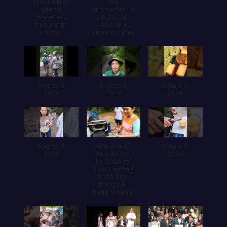
phố Fairfax
near
gần tới
intersection ò
Wakefield
rt. 237 to
trong quận
Accotink
Fairfax
Stream Valley
August 3,
August 3,
August 3,
2026
2026
2026
August 3,
Hình ảnh đổ
August 3,
2026
ăn câm trại
2026
hè 2026 tại
First Landing
State Park
trong tiểu
bang Virginia