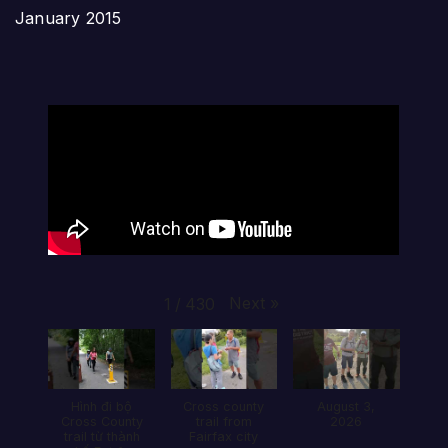
January 2015
Next
»
1
/
430
Hình đi bộ
Cross county
August 3,
Cross County
trail from
2026
trail từ thành
Fairfax city