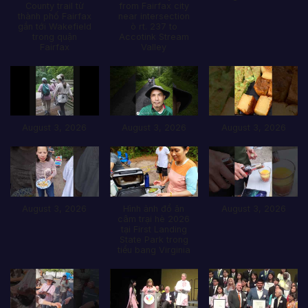
County trail từ
from Fairfax city
thành phố Fairfax
near intersection
gần tới Wakefield
ò rt. 237 to
trong quận
Accotink Stream
Fairfax
Valley
August 3, 2026
August 3, 2026
August 3, 2026
August 3, 2026
Hình ảnh đổ ăn
August 3, 2026
câm trại hè 2026
tại First Landing
State Park trong
tiểu bang Virginia