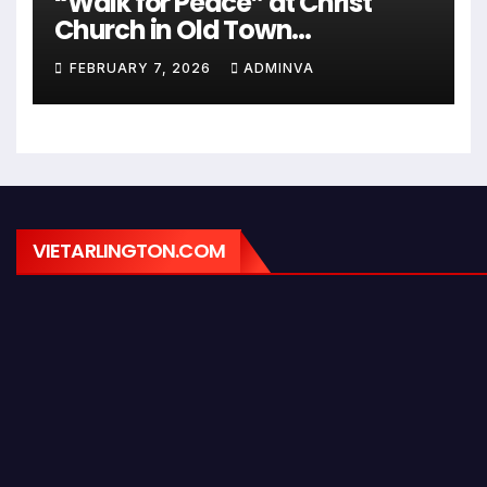
“Walk for Peace” at Christ
Church in Old Town
Alexandria on Monday,
FEBRUARY 7, 2026
ADMINVA
February 9, 2026
VIETARLINGTON.COM