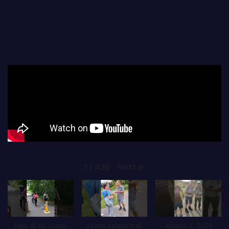
Next
»
1
/
430
Hình đi bộ Cross
Cross county trail
August 3, 2026