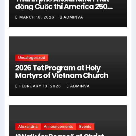
động Cuộc thi America 250
City Art Poster Project” Nhằm
MARCH 16, 2026
ADMINVA
kỷ niệm 250 năm thành lập Hợp
chủng quốc Hoa Kỳ vào năm
2026
Uncategorized
2026 Tet Program at Holy
Martyrs of Vietnam Church
FEBRUARY 13, 2026
ADMINVA
Alexandria
Announcements
Events