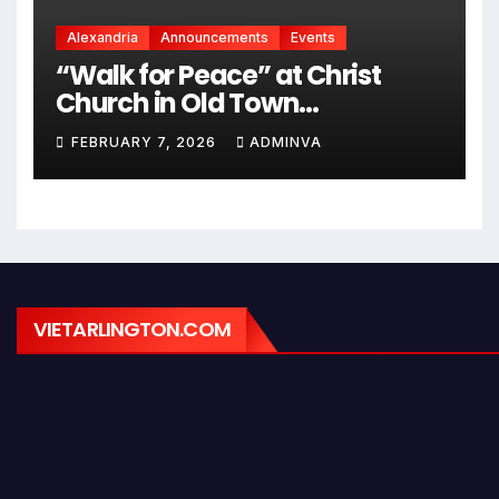
Alexandria
Announcements
Events
“Walk for Peace” at Christ
Church in Old Town
Alexandria on Monday,
FEBRUARY 7, 2026
ADMINVA
February 9, 2026
VIETARLINGTON.COM