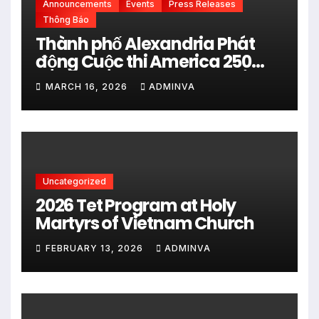
Announcements
Events
Press Releases
Thông Báo
Thành phố Alexandria Phát
động Cuộc thi America 250
City Art Poster Project” Nhằm
MARCH 16, 2026
ADMINVA
kỷ niệm 250 năm thành lập Hợp
chủng quốc Hoa Kỳ vào năm
2026
Uncategorized
2026 Tet Program at Holy
Martyrs of Vietnam Church
FEBRUARY 13, 2026
ADMINVA