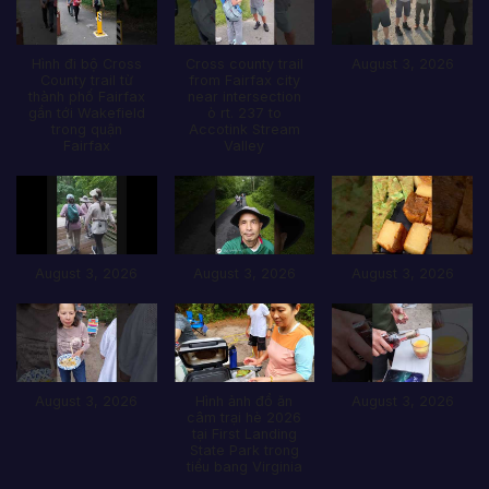
Hình đi bộ Cross
Cross county trail
August 3, 2026
County trail từ
from Fairfax city
thành phố Fairfax
near intersection
gần tới Wakefield
ò rt. 237 to
trong quận
Accotink Stream
Fairfax
Valley
August 3, 2026
August 3, 2026
August 3, 2026
August 3, 2026
Hình ảnh đổ ăn
August 3, 2026
câm trại hè 2026
tại First Landing
State Park trong
tiểu bang Virginia