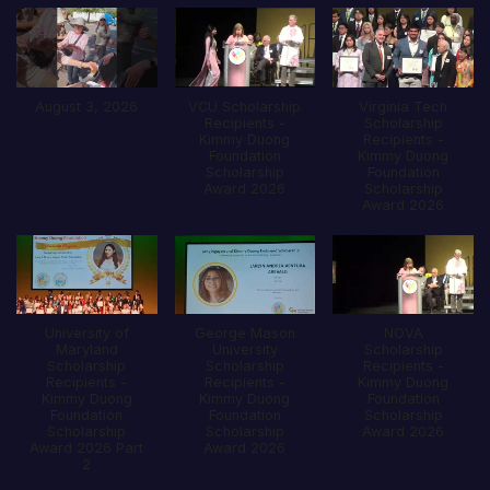
August 3, 2026
VCU Scholarship
Virginia Tech
Recipients -
Scholarship
Kimmy Duong
Recipients -
Foundation
Kimmy Duong
Scholarship
Foundation
Award 2026
Scholarship
Award 2026
University of
George Mason
NOVA
Maryland
University
Scholarship
Scholarship
Scholarship
Recipients -
Recipients -
Recipients -
Kimmy Duong
Kimmy Duong
Kimmy Duong
Foundation
Foundation
Foundation
Scholarship
Scholarship
Scholarship
Award 2026
Award 2026 Part
Award 2026
2