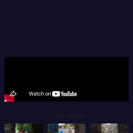
Next
»
1
/
430