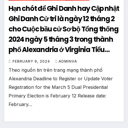
Hạn chót để Ghi Danh hay Cập nhật
Ghi Danh Cử tri là ngày 12 tháng 2
cho Cuộc bầu cử Sơ bộ Tổng thống
2024 ngày 5 tháng 3 trong thành
phố Alexandria ở Virginia Tiểu
bang Virginia
FEBRUARY 9, 2024
ADMINVA
Theo nguồn tin trên trang mạng thành phố
Alexandria Deadline to Register or Update Voter
Registration for the March 5 Dual Presidential
Primary Election is February 12 Release date:
February…