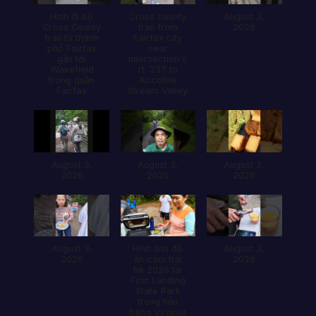
Hình đi bộ
Cross county
August 3,
Cross County
trail from
2026
trail từ thành
Fairfax city
phố Fairfax
near
gần tới
intersection ò
Wakefield
rt. 237 to
trong quận
Accotink
Fairfax
Stream Valley
August 3,
August 3,
August 3,
2026
2026
2026
August 3,
Hình ảnh đổ
August 3,
2026
ăn câm trại
2026
hè 2026 tại
First Landing
State Park
trong tiểu
bang Virginia