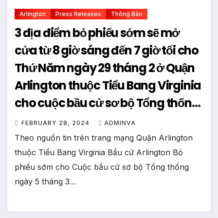
Arlington
Press Releases
Thông Báo
3 địa điểm bỏ phiếu sớm sẽ mở
cửa từ 8 giờ sáng đến 7 giờ tối cho
Thứ Năm ngày 29 tháng 2 ở Quận
Arlington thuộc Tiểu Bang Virginia
cho cuộc bầu cử sơ bộ Tổng thống
Hoa Kỳ vào ngày 5 tháng 3 năm
FEBRUARY 28, 2024
ADMINVA
2024
Theo nguồn tin trên trang mạng Quận Arlington
thuộc Tiểu Bang Virginia Bầu cử Arlington Bỏ
phiếu sớm cho Cuộc bầu cử sơ bộ Tổng thống
ngày 5 tháng 3…