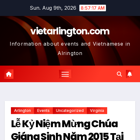
Skip
Sun. Aug 9th, 2026
8:57:18 AM
to
content
vietarlington.com
Information about events and Vietnamese in
Alrington
Arlington
Events
Uncategorized
Virginia
Lễ Kỷ Niệm Mừng Chúa
Giáng Sinh Năm 2015 Tại