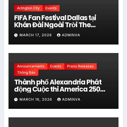
Arlington City
Events
FIFA Fan Festival Dallas tại
Khán Đài Ngoài Trời The
Pavilion thuộc Fair Park Mở
MARCH 17, 2026
ADMINVA
Cửa Miễn phí vào 34 Ngày Thi
đấu của FIFA World Cup 2026
Announcements
Events
Press Releases
Thông Báo
Thành phố Alexandria Phát
động Cuộc thi America 250
City Art Poster Project” Nhằm
MARCH 16, 2026
ADMINVA
kỷ niệm 250 năm thành lập Hợp
chủng quốc Hoa Kỳ vào năm
2026