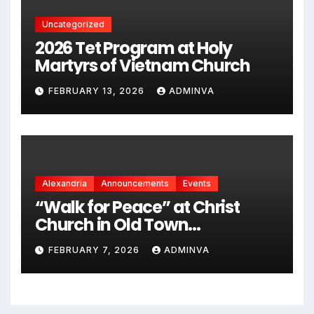
Uncategorized
2026 Tet Program at Holy
Martyrs of Vietnam Church
FEBRUARY 13, 2026
ADMINVA
Alexandria
Announcements
Events
“Walk for Peace” at Christ
Church in Old Town
Alexandria on Monday,
FEBRUARY 7, 2026
ADMINVA
February 9, 2026