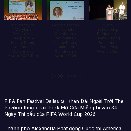
University of
George Mason
NOVA
Maryland
University
Scholarship
Scholarship
Scholarship
Recipients -
Recipients -
Recipients -
Kimmy Duong
Kimmy Duong
Kimmy Duong
Foundation
Foundation
Foundation
Scholarship
Scholarship
Scholarship
Award 2026
Award 2026 Part
Award 2026
2
Next
»
1
/
430
FIFA Fan Festival Dallas tại Khán Đài Ngoài Trời The
Pavilion thuộc Fair Park Mở Cửa Miễn phí vào 34
Ngày Thi đấu của FIFA World Cup 2026
Thành phố Alexandria Phát động Cuộc thi America