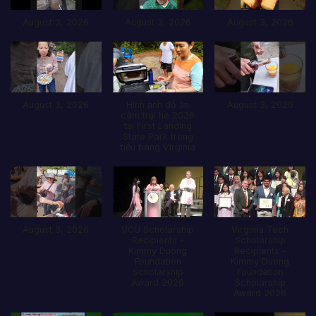
August 3, 2026
August 3, 2026
August 3, 2026
August 3, 2026
Hình ảnh đổ ăn
August 3, 2026
câm trại hè 2026
tại First Landing
State Park trong
tiểu bang Virginia
August 3, 2026
VCU Scholarship
Virginia Tech
Recipients -
Scholarship
Kimmy Duong
Recipients -
Foundation
Kimmy Duong
Scholarship
Foundation
Award 2026
Scholarship
Award 2026