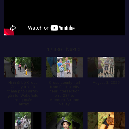
Next
»
1
/
430
Hình đi bộ Cross
Cross county trail
August 3, 2026
County trail từ
from Fairfax city
thành phố Fairfax
near intersection
gần tới Wakefield
ò rt. 237 to
trong quận
Accotink Stream
Fairfax
Valley