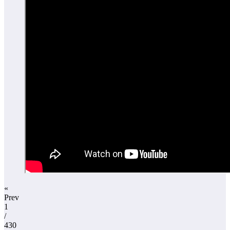
«
Prev
1
/
430