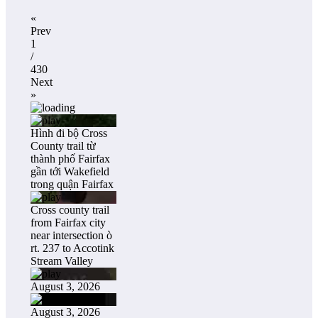
«
Prev
1
/
430
Next
»
Hình đi bộ Cross
County trail từ
thành phố Fairfax
gần tới Wakefield
trong quận Fairfax
Cross county trail
from Fairfax city
near intersection ò
rt. 237 to Accotink
Stream Valley
August 3, 2026
August 3, 2026