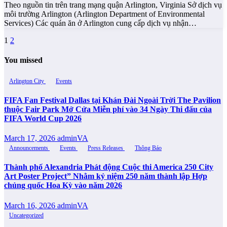
Theo nguồn tin trên trang mạng quận Arlington, Virginia Sở dịch vụ
môi trường Arlington (Arlington Department of Environmental
Services) Các quán ăn ở Arlington cung cấp dịch vụ nhận…
Posts
1
2
pagination
You missed
Arlington City
Events
FIFA Fan Festival Dallas tại Khán Đài Ngoài Trời The Pavilion
thuộc Fair Park Mở Cửa Miễn phí vào 34 Ngày Thi đấu của
FIFA World Cup 2026
March 17, 2026
adminVA
Announcements
Events
Press Releases
Thông Báo
Thành phố Alexandria Phát động Cuộc thi America 250 City
Art Poster Project” Nhằm kỷ niệm 250 năm thành lập Hợp
chủng quốc Hoa Kỳ vào năm 2026
March 16, 2026
adminVA
Uncategorized