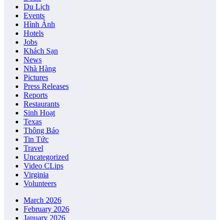
Du Lịch
Events
Hình Ảnh
Hotels
Jobs
Khách Sạn
News
Nhà Hàng
Pictures
Press Releases
Reports
Restaurants
Sinh Hoạt
Texas
Thông Báo
Tin Tức
Travel
Uncategorized
Video CLips
Virginia
Volunteers
March 2026
February 2026
January 2026