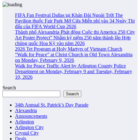
FIFA Fan Festival Dallas tại Khán Đài Ngoài Trời The
Pavilion thuộc Fair Park Mở Cửa Miễn phí vào 34 Ngày Thi
đấu của FIFA World Cup 2026
Thành phố Alexandria Phát động Cuộc thi America 250 City
Art Poster Project” Nhằm kỷ niệm 250 năm thành lập Hợp
chủng quốc Hoa Kỳ vào năm 2026
2026 Tet Program at Holy Martyrs of Vietnam Church
“Walk for Peace” at Christ Church in Old Town Alexandria
on Monday, February 9, 2026
Walk for Peace Traffic Alert by Arlington County Police
Department on Monday, February 9 and Tuesday, February
10, 2026
Search
Search
34th Annual St. Patrick’s Day Parade
Alexandria
Announcements
Arlington
Arlington City
Crystal City
Deals