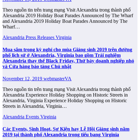
Theo nguồn tin trên trang mạng Visit Alexandria trong thành phố
Alexandria 2019 Holiday Boat Parades Announced by The Wharf
and Alexandria 2019 Holiday Boat Parades Announced by The
Wharf…
Alexandria
Press Releases
Virginia
Mua sắm trong kỳ nghỉ cho mùa Giáng sinh 2019 trên đường
phố lịch sử ở Alexandria, Virginia bao gồm Trải nghiệm
Alexandria thay thế Black Friday, Thứ bảy doanh nghiệp nhỏ
và Cửa hàng bảo tàng Chủ nhật
November 12, 2019
webmasterVA
Theo nguồn tin trên trang mạng Visit Alexandria trong thành phố
Alexandria Experience Holiday Shopping on Historic Streets in
Alexandria, Virginia Experience Holiday Shopping on Historic
Streets in Alexandria, Virginia…
Alexandria
Events
Virginia
Các Events, Sinh Hoạt, Sự Kiện hay Lễ Hội Giáng sinh năm
2019 tại thành phố Alexandria trong tiểu bang Virginia