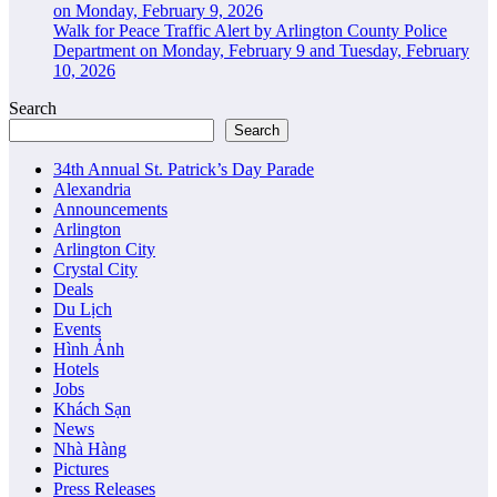
on Monday, February 9, 2026
Walk for Peace Traffic Alert by Arlington County Police
Department on Monday, February 9 and Tuesday, February
10, 2026
Search
Search
34th Annual St. Patrick’s Day Parade
Alexandria
Announcements
Arlington
Arlington City
Crystal City
Deals
Du Lịch
Events
Hình Ảnh
Hotels
Jobs
Khách Sạn
News
Nhà Hàng
Pictures
Press Releases