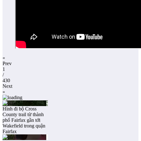
«
Prev
1
/
430
Next
»
Hình đi bộ Cross
County trail từ thành
phố Fairfax gần tới
Wakefield trong quận
Fairfax