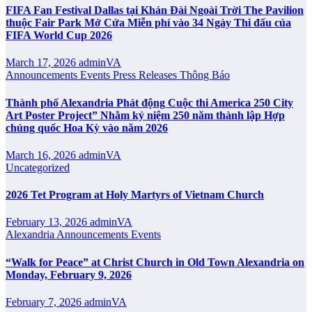
FIFA Fan Festival Dallas tại Khán Đài Ngoài Trời The Pavilion
thuộc Fair Park Mở Cửa Miễn phí vào 34 Ngày Thi đấu của
FIFA World Cup 2026
March 17, 2026
adminVA
Announcements
Events
Press Releases
Thông Báo
Thành phố Alexandria Phát động Cuộc thi America 250 City
Art Poster Project” Nhằm kỷ niệm 250 năm thành lập Hợp
chủng quốc Hoa Kỳ vào năm 2026
March 16, 2026
adminVA
Uncategorized
2026 Tet Program at Holy Martyrs of Vietnam Church
February 13, 2026
adminVA
Alexandria
Announcements
Events
“Walk for Peace” at Christ Church in Old Town Alexandria on
Monday, February 9, 2026
February 7, 2026
adminVA