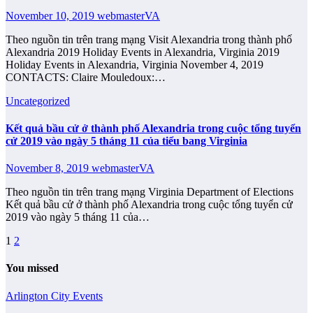
November 10, 2019
webmasterVA
Theo nguồn tin trên trang mạng Visit Alexandria trong thành phố
Alexandria 2019 Holiday Events in Alexandria, Virginia 2019
Holiday Events in Alexandria, Virginia November 4, 2019
CONTACTS: Claire Mouledoux:…
Uncategorized
Kết quả bầu cử ở thành phố Alexandria trong cuộc tổng tuyển
cử 2019 vào ngày 5 tháng 11 của tiểu bang Virginia
November 8, 2019
webmasterVA
Theo nguồn tin trên trang mạng Virginia Department of Elections
Kết quả bầu cử ở thành phố Alexandria trong cuộc tổng tuyển cử
2019 vào ngày 5 tháng 11 của…
Posts
1
2
pagination
You missed
Arlington City
Events