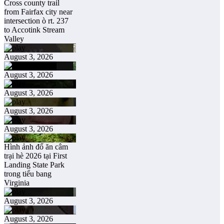
Cross county trail
from Fairfax city near
intersection ò rt. 237
to Accotink Stream
Valley
August 3, 2026
August 3, 2026
August 3, 2026
August 3, 2026
August 3, 2026
Hình ảnh đổ ăn câm
trại hè 2026 tại First
Landing State Park
trong tiểu bang
Virginia
August 3, 2026
August 3, 2026