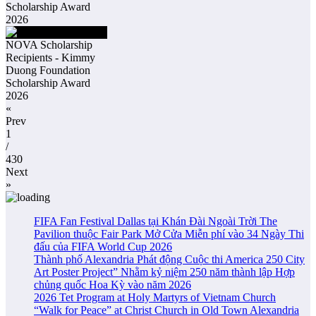
Scholarship Award
2026
NOVA Scholarship
Recipients - Kimmy
Duong Foundation
Scholarship Award
2026
«
Prev
1
/
430
Next
»
FIFA Fan Festival Dallas tại Khán Đài Ngoài Trời The
Pavilion thuộc Fair Park Mở Cửa Miễn phí vào 34 Ngày Thi
đấu của FIFA World Cup 2026
Thành phố Alexandria Phát động Cuộc thi America 250 City
Art Poster Project” Nhằm kỷ niệm 250 năm thành lập Hợp
chủng quốc Hoa Kỳ vào năm 2026
2026 Tet Program at Holy Martyrs of Vietnam Church
“Walk for Peace” at Christ Church in Old Town Alexandria