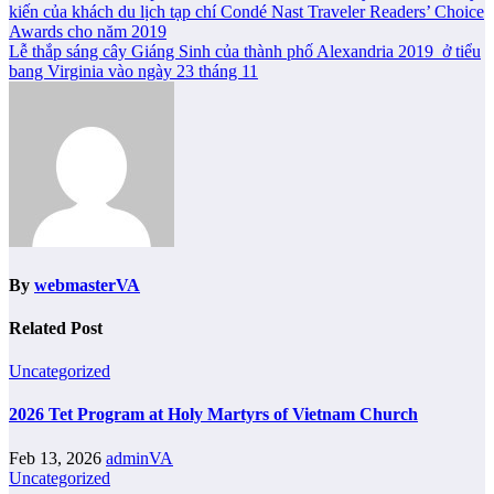
kiến của khách du lịch tạp chí Condé Nast Traveler Readers’ Choice
navigation
Awards cho năm 2019
Lễ thắp sáng cây Giáng Sinh của thành phố Alexandria 2019 ​ ở tiểu
bang Virginia vào ngày 23 tháng 11
By
webmasterVA
Related Post
Uncategorized
2026 Tet Program at Holy Martyrs of Vietnam Church
Feb 13, 2026
adminVA
Uncategorized