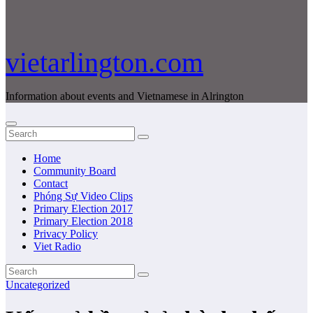
vietarlington.com
Information about events and Vietnamese in Alrington
Home
Community Board
Contact
Phóng Sự Video Clips
Primary Election 2017
Primary Election 2018
Privacy Policy
Viet Radio
Uncategorized