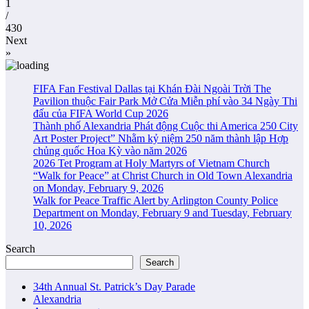
1
/
430
Next
»
FIFA Fan Festival Dallas tại Khán Đài Ngoài Trời The
Pavilion thuộc Fair Park Mở Cửa Miễn phí vào 34 Ngày Thi
đấu của FIFA World Cup 2026
Thành phố Alexandria Phát động Cuộc thi America 250 City
Art Poster Project” Nhằm kỷ niệm 250 năm thành lập Hợp
chủng quốc Hoa Kỳ vào năm 2026
2026 Tet Program at Holy Martyrs of Vietnam Church
“Walk for Peace” at Christ Church in Old Town Alexandria
on Monday, February 9, 2026
Walk for Peace Traffic Alert by Arlington County Police
Department on Monday, February 9 and Tuesday, February
10, 2026
Search
Search
34th Annual St. Patrick’s Day Parade
Alexandria