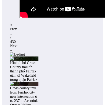
«
Prev
1
/
430
Next
»
Hình đi bộ Cross
County trail từ
thành phố Fairfax
gần tới Wakefield
trong quận Fairfax
Cross county trail
from Fairfax city
near intersection ò
rt. 237 to Accotink
Stream Valley