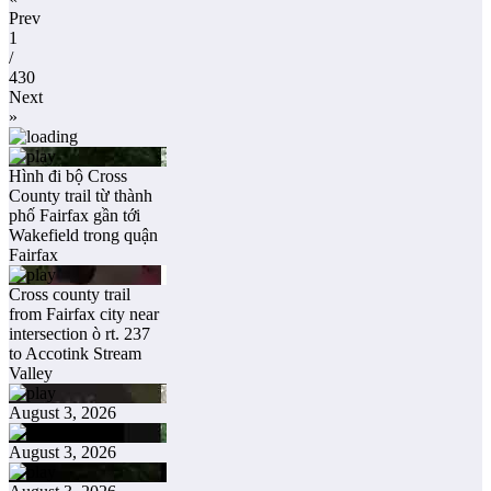
Prev
1
/
430
Next
»
Hình đi bộ Cross
County trail từ thành
phố Fairfax gần tới
Wakefield trong quận
Fairfax
Cross county trail
from Fairfax city near
intersection ò rt. 237
to Accotink Stream
Valley
August 3, 2026
August 3, 2026