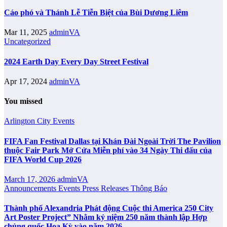
Cáo phó và Thánh Lễ Tiễn Biệt của Bùi Dương Liêm
Mar 11, 2025
adminVA
Uncategorized
2024 Earth Day Every Day Street Festival
Apr 17, 2024
adminVA
You missed
Arlington City
Events
FIFA Fan Festival Dallas tại Khán Đài Ngoài Trời The Pavilion
thuộc Fair Park Mở Cửa Miễn phí vào 34 Ngày Thi đấu của
FIFA World Cup 2026
March 17, 2026
adminVA
Announcements
Events
Press Releases
Thông Báo
Thành phố Alexandria Phát động Cuộc thi America 250 City
Art Poster Project” Nhằm kỷ niệm 250 năm thành lập Hợp
chủng quốc Hoa Kỳ vào năm 2026