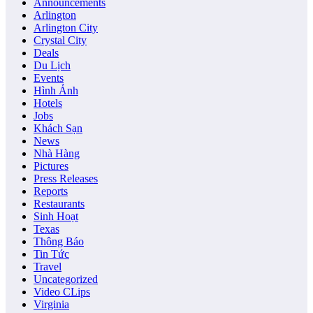
Announcements
Arlington
Arlington City
Crystal City
Deals
Du Lịch
Events
Hình Ảnh
Hotels
Jobs
Khách Sạn
News
Nhà Hàng
Pictures
Press Releases
Reports
Restaurants
Sinh Hoạt
Texas
Thông Báo
Tin Tức
Travel
Uncategorized
Video CLips
Virginia