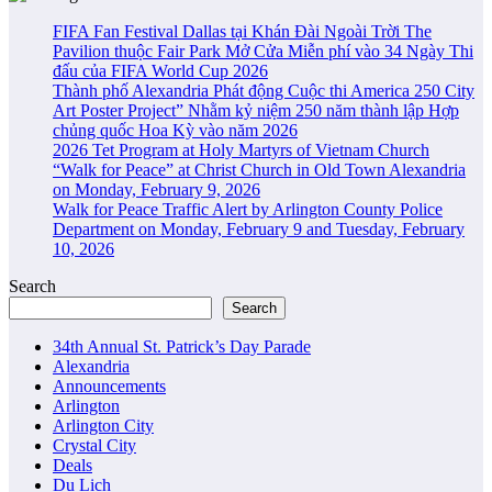
FIFA Fan Festival Dallas tại Khán Đài Ngoài Trời The
Pavilion thuộc Fair Park Mở Cửa Miễn phí vào 34 Ngày Thi
đấu của FIFA World Cup 2026
Thành phố Alexandria Phát động Cuộc thi America 250 City
Art Poster Project” Nhằm kỷ niệm 250 năm thành lập Hợp
chủng quốc Hoa Kỳ vào năm 2026
2026 Tet Program at Holy Martyrs of Vietnam Church
“Walk for Peace” at Christ Church in Old Town Alexandria
on Monday, February 9, 2026
Walk for Peace Traffic Alert by Arlington County Police
Department on Monday, February 9 and Tuesday, February
10, 2026
Search
Search
34th Annual St. Patrick’s Day Parade
Alexandria
Announcements
Arlington
Arlington City
Crystal City
Deals
Du Lịch