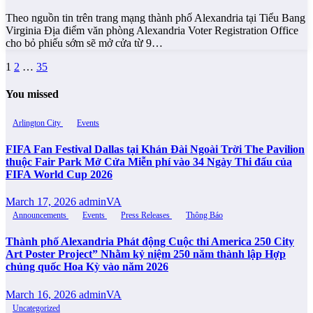
Theo nguồn tin trên trang mạng thành phố Alexandria tại Tiểu Bang
Virginia Địa điểm văn phòng Alexandria Voter Registration Office
cho bỏ phiếu sớm sẽ mở cửa từ 9…
Posts
1
2
…
35
pagination
You missed
Arlington City
Events
FIFA Fan Festival Dallas tại Khán Đài Ngoài Trời The Pavilion
thuộc Fair Park Mở Cửa Miễn phí vào 34 Ngày Thi đấu của
FIFA World Cup 2026
March 17, 2026
adminVA
Announcements
Events
Press Releases
Thông Báo
Thành phố Alexandria Phát động Cuộc thi America 250 City
Art Poster Project” Nhằm kỷ niệm 250 năm thành lập Hợp
chủng quốc Hoa Kỳ vào năm 2026
March 16, 2026
adminVA
Uncategorized