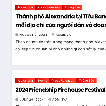
Alexandria
Press Releases
Thông Báo
Thành phố Alexandria tại Tiểu Bang
mỗi địa chỉ của người dân và doa
ngày mai, ngày 8 tháng 8
AUGUST 7, 2024
ADMINVA
Theo nguồn tin trên trang mạng thành phố Alexand
gọi tiếp tục chuẩn bị cho những gì còn sót lại củ
Alexandria
Events
Press Releases
Thông Báo
2024 Friendship Firehouse Festival
JULY 29, 2024
ADMINVA