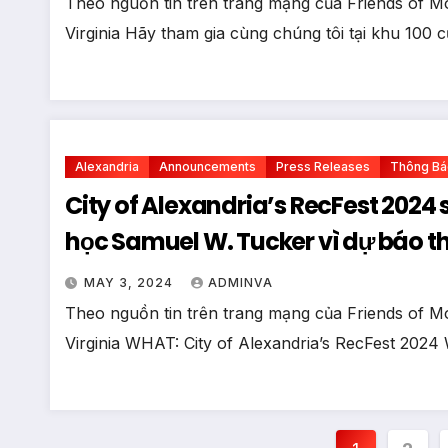
Theo nguồn tin trên trang mạng của Friends of Mo
Virginia Hãy tham gia cùng chúng tôi tại khu 100
Alexandria
Announcements
Press Releases
Thông Bá
City of Alexandria’s RecFest 2024 sẽ được dời vào trong Trường Tiểu
học Samuel W. Tucker vì dự báo th
4 tháng 5
MAY 3, 2024
ADMINVA
Theo nguồn tin trên trang mạng của Friends of Mo
Virginia WHAT: City of Alexandria’s RecFest 202