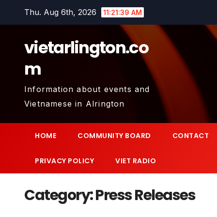
Skip
Thu. Aug 6th, 2026
11:21:40 AM
to
content
vietarlington.co
m
Information about events and
Vietnamese in Alrington
HOME
COMMUNITY BOARD
CONTACT
PRIVACY POLICY
VIET RADIO
Category:
Press Releases