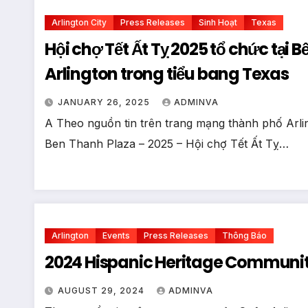
Arlington City
Press Releases
Sinh Hoạt
Texas
Hội chợ Tết Ất Tỵ 2025 tổ chức tại Bến Th
Arlington trong tiểu bang Texas
JANUARY 26, 2025
ADMINVA
A Theo nguồn tin trên trang mạng thành phố Arli
Ben Thanh Plaza – 2025 – Hội chợ Tết Ất Tỵ…
Arlington
Events
Press Releases
Thông Báo
2024 Hispanic Heritage Community F
AUGUST 29, 2024
ADMINVA