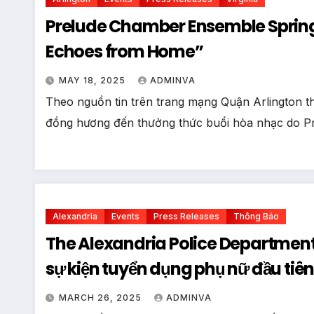
Prelude Chamber Ensemble Spring
Echoes from Home”
MAY 18, 2025
ADMINVA
Theo nguồn tin trên trang mạng Quận Arlington th
đồng hương đến thưởng thức buổi hòa nhạc do 
Alexandria
Events
Press Releases
Thông Báo
The Alexandria Police Department 
sự kiện tuyển dụng phụ nữ đầu tiê
MARCH 26, 2025
ADMINVA