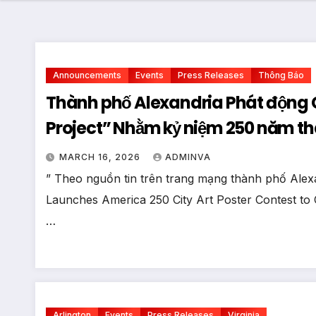
Announcements
Events
Press Releases
Thông Báo
Thành phố Alexandria Phát động Cu
Project” Nhằm kỷ niệm 250 năm t
năm 2026
MARCH 16, 2026
ADMINVA
” Theo nguồn tin trên trang mạng thành phố Alexan
Launches America 250 City Art Poster Contest to 
…
Arlington
Events
Press Releases
Virginia