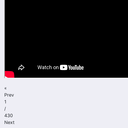
«
Prev
1
/
430
Next