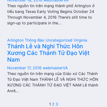
November 18, 2016
webmasterVA
Theo nguồn tin trên mạng thành phố Arlington ở
tiểu bang Texas Early Voting Begins October 24
Through November 4, 2016 There’s still time to
sign-up to participate in the…
Arlington
Thông Báo
Uncategorized
Virginia
Thánh Lễ và Nghi Thức Hôn
Xương Các Thánh Tử Đạo Việt
Nam
November 17, 2016
webmasterVA
Theo nguồn tin trên mạng của Giáo xứ Các Thánh
Tử Đạo Việt Nam THÁNH LỄ VÀ NGHI THỨC HÔN
XƯƠNG CÁC THÁNH TỬ ĐẠO VIỆT NAM Lễ thánh
Anrê…
Posts
1
2
3