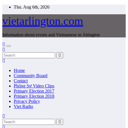
Skip
Thu. Aug 6th, 2026
to
content
vietarlington.com
Information about events and Vietnamese in Alrington
Home
Community Board
Contact
Phóng Sự Video Clips
Primary Election 2017
Primary Election 2018
Privacy Policy
Viet Radio