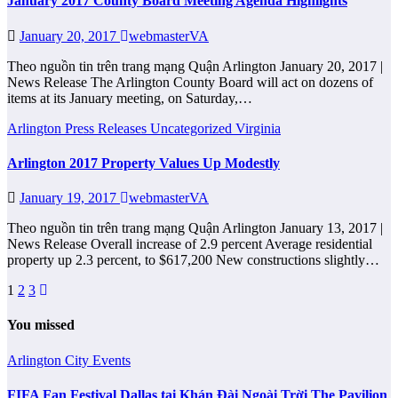
January 2017 County Board Meeting Agenda Highlights
January 20, 2017
webmasterVA
Theo nguồn tin trên trang mạng Quận Arlington January 20, 2017 |
News Release The Arlington County Board will act on dozens of
items at its January meeting, on Saturday,…
Arlington
Press Releases
Uncategorized
Virginia
Arlington 2017 Property Values Up Modestly
January 19, 2017
webmasterVA
Theo nguồn tin trên trang mạng Quận Arlington January 13, 2017 |
News Release Overall increase of 2.9 percent Average residential
property up 2.3 percent, to $617,200 New constructions slightly…
Posts
1
2
3
pagination
You missed
Arlington City
Events
FIFA Fan Festival Dallas tại Khán Đài Ngoài Trời The Pavilion