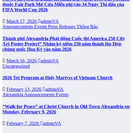
thuộc Fair Park Mở Cửa Miễn phí vào 34 Ngày Thi đấu của
FIFA World Cup 2026
March 17, 2026
adminVA
Announcements
Events
Press Releases
Thông Báo
Thành phố Alexandria Phát động Cuộc thi America 250 City
Art Poster Project” Nhằm kỷ niệm 250 năm thành lập Hợp
chủng quốc Hoa Kỳ vào năm 2026
March 16, 2026
adminVA
Uncategorized
2026 Tet Program at Holy Martyrs of Vietnam Church
February 13, 2026
adminVA
Alexandria
Announcements
Events
“Walk for Peace” at Christ Church in Old Town Alexandria on
Monday, February 9, 2026
February 7, 2026
adminVA