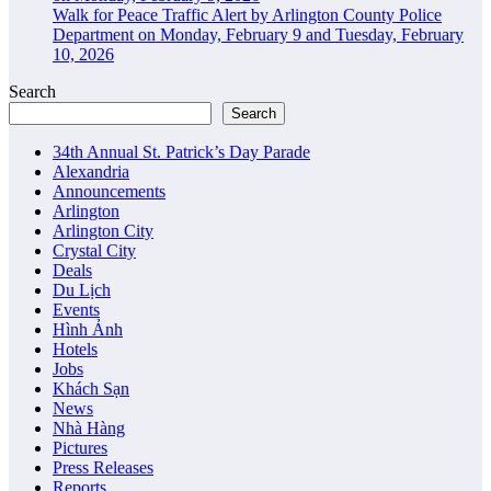
Walk for Peace Traffic Alert by Arlington County Police
Department on Monday, February 9 and Tuesday, February
10, 2026
Search
Search
34th Annual St. Patrick’s Day Parade
Alexandria
Announcements
Arlington
Arlington City
Crystal City
Deals
Du Lịch
Events
Hình Ảnh
Hotels
Jobs
Khách Sạn
News
Nhà Hàng
Pictures
Press Releases
Reports