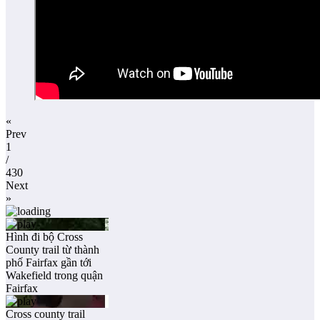
«
Prev
1
/
430
Next
»
Hình đi bộ Cross
County trail từ thành
phố Fairfax gần tới
Wakefield trong quận
Fairfax
Cross county trail