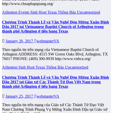
http://www.chuaphapquang.org/
Arlington
Events
Sinh Hoạt
Texas
Thông Báo
Uncategorized
Chương Trình Thánh Lễ và Văn Nghệ Đón Mừng Xuân Đinh
Dậu 2017 tại Vietnamese Baptist Church of Arlington trong
thành phố Arlington ở tiểu bang Texas
January 26, 2017
webmasterVA
Theo nguồn tin trên mạng của Vietnamese Baptist Church of
Arlington ADDRESS: 4515 SW Green Oaks Blvd, Arlington, TX
76017 PHONE: (469) 300-9939 http://www.vnbca.org/
Arlington
Sinh Hoạt
Texas
Thông Báo
Uncategorized
Chương Trình Thánh Lễ và Văn Nghệ Đón Mừng Xuân Đinh
Dậu 2017 tại Giáo xứ Các Thánh Tử Đạo Việt Nam trong
thành phố Arlington ở tiểu bang Texas
January 25, 2017
webmasterVA
Theo nguồn tin trên mạng của Giáo xứ Các Thánh Tử Đạo Việt
Nam Chương Trình Phụng Vụ Mừng Xuân Đinh Dậu tại Giáo xứ