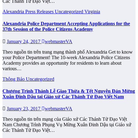
Các Thánh Tử Đạo Việt…
Alexandria
Press Releases
Uncategorized
Virginia
Alexandria Police Department Accepting Applications for the
37th Session of the Police Citizens Academy
January 24, 2017
webmasterVA
Theo nguồn tin trên trang mạng thành phố Alexandria Get to know
your Police Department! The 10-week Alexandria Police Citizens
Academy provides an opportunity for residents to learn about
various…
Thông Báo
Uncategorized
Chương Trình Thánh Lễ Giao Thừa & Tết Nguyên Đán Mừng
Xuân Đinh Dậu tại Giáo xứ Các Thánh Tử Đạo Việt Nam
January 23, 2017
webmasterVA
Theo nguồn tin trên mạng của Giáo xứ Các Thánh Tử Đạo Việt
Nam Chương Trình Phụng Vụ Mừng Xuân Đinh Dậu tại Giáo xứ
Các Thánh Tử Đạo Việt…