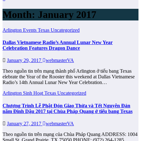
Month:
January 2017
Arlington
Events
Texas
Uncategorized
Dallas Vietnamese Radio’s Annual Lunar New Year
Celebration Features Dragon Dance
January 29, 2017
webmasterVA
Theo nguồn tin trên mạng thành phố Arlington ở tiểu bang Texas
elebrate the Year of the Rooster this weekend at Dallas Vietnamese
Radio’s 14th Annual Lunar New Year Celebration…
Arlington
Sinh Hoạt
Texas
Uncategorized
Chương Trình Lễ Phật Đón Giao Thừa và Tết Nguyên Đán
năm Đinh Dậu 2017 tại Chùa Pháp Quang ở tiểu bang Texas
January 27, 2017
webmasterVA
Theo nguồn tin trên mạng của Chùa Pháp Quang ADDRESS: 1004
Small St, Grand Prairie, TX 75050 PHONE: (972) 264-1285