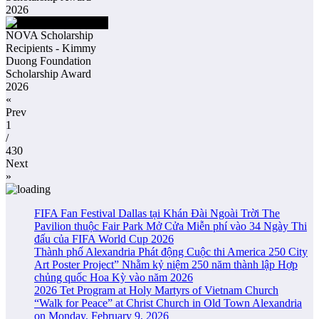
2026
NOVA Scholarship
Recipients - Kimmy
Duong Foundation
Scholarship Award
2026
«
Prev
1
/
430
Next
»
FIFA Fan Festival Dallas tại Khán Đài Ngoài Trời The
Pavilion thuộc Fair Park Mở Cửa Miễn phí vào 34 Ngày Thi
đấu của FIFA World Cup 2026
Thành phố Alexandria Phát động Cuộc thi America 250 City
Art Poster Project” Nhằm kỷ niệm 250 năm thành lập Hợp
chủng quốc Hoa Kỳ vào năm 2026
2026 Tet Program at Holy Martyrs of Vietnam Church
“Walk for Peace” at Christ Church in Old Town Alexandria
on Monday, February 9, 2026