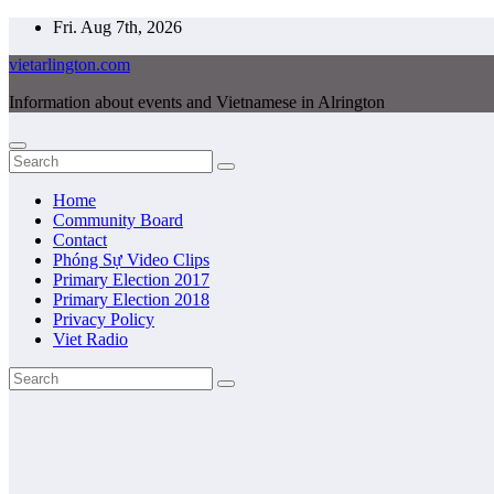
Skip
Fri. Aug 7th, 2026
to
vietarlington.com
content
Information about events and Vietnamese in Alrington
Home
Community Board
Contact
Phóng Sự Video Clips
Primary Election 2017
Primary Election 2018
Privacy Policy
Viet Radio