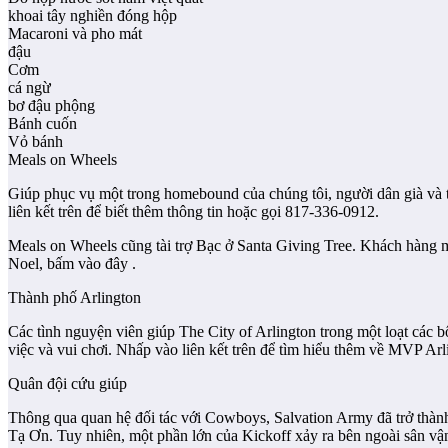
khoai tây nghiền đóng hộp
Macaroni và pho mát
đậu
Cơm
cá ngừ
bơ đậu phộng
Bánh cuốn
Vỏ bánh
Meals on Wheels
Giúp phục vụ một trong homebound của chúng tôi, người dân già và tà
liên kết trên để biết thêm thông tin hoặc gọi 817-336-0912.
Meals on Wheels cũng tài trợ Bạc ở Santa Giving Tree. Khách hàng 
Noel, bấm vào đây .
Thành phố Arlington
Các tình nguyện viên giúp The City of Arlington trong một loạt các bộ
việc và vui chơi. Nhấp vào liên kết trên để tìm hiểu thêm về MVP Ar
Quân đội cứu giúp
Thông qua quan hệ đối tác với Cowboys, Salvation Army đã trở thành
Tạ Ơn. Tuy nhiên, một phần lớn của Kickoff xảy ra bên ngoài sân vậ