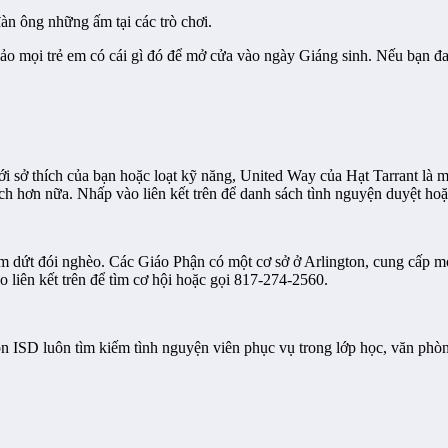
n ông những ấm tại các trò chơi.
ảo mọi trẻ em có cái gì đó để mở cửa vào ngày Giáng sinh. Nếu bạn đa
i sở thích của bạn hoặc loạt kỹ năng, United Way của Hạt Tarrant là mộ
ch hơn nữa. Nhấp vào liên kết trên để danh sách tình nguyện duyệt ho
ấm dứt đói nghèo. Các Giáo Phận có một cơ sở ở Arlington, cung cấp mọ
o liên kết trên để tìm cơ hội hoặc gọi 817-274-2560.
ngton ISD luôn tìm kiếm tình nguyện viên phục vụ trong lớp học, văn ph