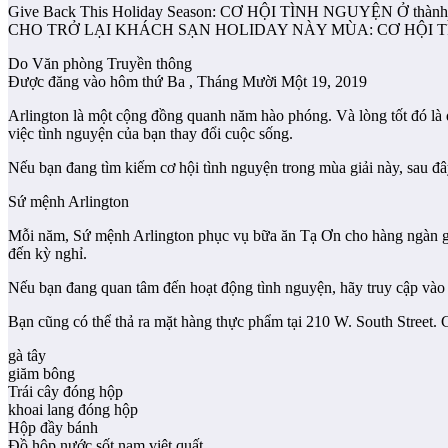
Give Back This Holiday Season: CƠ HỘI TÌNH NGUYỆN Ở thành
CHO TRỞ LẠI KHÁCH SẠN HOLIDAY NÀY MÙA: CƠ HỘI 
Do Văn phòng Truyền thông
Được đăng vào hôm thứ Ba , Tháng Mười Một 19, 2019
Arlington là một cộng đồng quanh năm hào phóng. Và lòng tốt đó là 
việc tình nguyện của bạn thay đổi cuộc sống.
Nếu bạn đang tìm kiếm cơ hội tình nguyện trong mùa giải này, sau đây
Sứ mệnh Arlington
Mỗi năm, Sứ mệnh Arlington phục vụ bữa ăn Tạ Ơn cho hàng ngàn gi
đến kỳ nghỉ.
Nếu bạn đang quan tâm đến hoạt động tình nguyện, hãy truy cập vào 
Bạn cũng có thể thả ra mặt hàng thực phẩm tại 210 W. South Street. 
gà tây
giăm bông
Trái cây đóng hộp
khoai lang đóng hộp
Hộp đầy bánh
Đồ hộp nước sốt nam việt quất