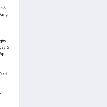
 giờ
 Đăng
ngày
gày 5
cập
 tri,
c