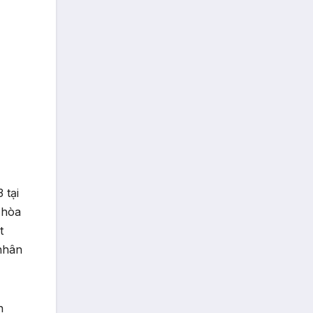
 tại
 hòa
t
nhân
n