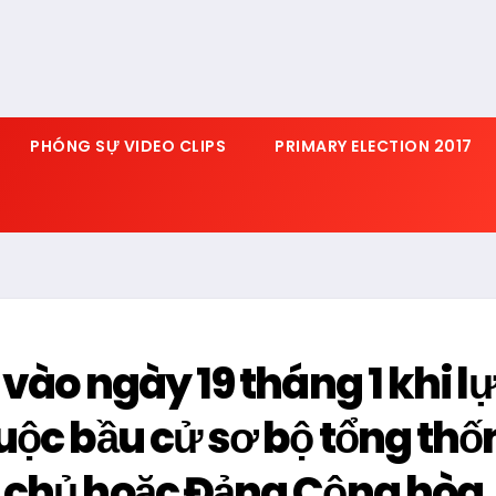
PHÓNG SỰ VIDEO CLIPS
PRIMARY ELECTION 2017
vào ngày 19 tháng 1 khi l
uộc bầu cử sơ bộ tổng thố
 chủ hoặc Đảng Cộng hòa