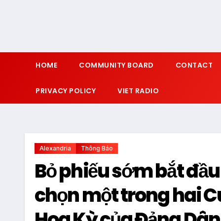
HOME
COMMUNITY BOARD
CONTACT
PRIVACY POLICY
VIET RADIO
Alexandria
Thông Báo
Bỏ phiếu sớm bắt đầu 
chọn một trong hai C
Hoa Kỳ của Đảng Dân