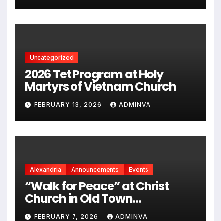
chủng quốc Hoa Kỳ vào năm
2026
Uncategorized
2026 Tet Program at Holy
Martyrs of Vietnam Church
FEBRUARY 13, 2026
ADMINVA
Alexandria
Announcements
Events
“Walk for Peace” at Christ
Church in Old Town
Alexandria on Monday,
FEBRUARY 7, 2026
ADMINVA