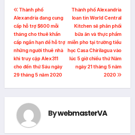
Post
Thành phố
Thành phố Alexandria
Alexandria đang cung
loan tin World Central
navigation
cấp hỗ trợ $600 mỗi
Kitchen sẽ phân phối
tháng cho thuê khẩn
bữa ăn và thực phẩm
cấp ngắn hạn để hỗ trợ
miễn pho tại trường tiểu
những người thuê nhà
học Casa Chirilagua vào
khi truy cập Alex311
lúc 5 giờ chiều thứ Năm
cho đến thứ Sáu ngày
ngày 21 tháng 5 năm
29 tháng 5 năm 2020
2020
By
webmasterVA