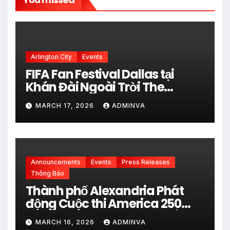
Arlington City
Events
FIFA Fan Festival Dallas tại
Khán Đài Ngoài Trời The
Pavilion thuộc Fair Park Mở
MARCH 17, 2026
ADMINVA
Cửa Miễn phí vào 34 Ngày Thi
đấu của FIFA World Cup 2026
Announcements
Events
Press Releases
Thông Báo
Thành phố Alexandria Phát
động Cuộc thi America 250
City Art Poster Project” Nhằm
MARCH 16, 2026
ADMINVA
kỷ niệm 250 năm thành lập Hợp