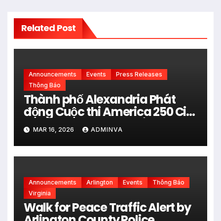
Related Post
Announcements
Events
Press Releases
Thông Báo
Thành phố Alexandria Phát
động Cuộc thi America 250 City
Art Poster Project” Nhằm kỷ
MAR 16, 2026
ADMINVA
niệm 250 năm thành lập Hợp
chủng quốc Hoa Kỳ vào năm
2026
Announcements
Arlington
Events
Thông Báo
Virginia
Walk for Peace Traffic Alert by
Arlington County Police