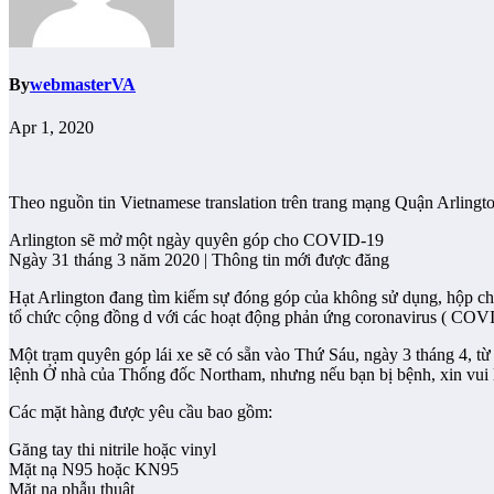
By
webmasterVA
Apr 1, 2020
Theo nguồn tin Vietnamese translation trên trang mạng Quận Arlingt
Arlington sẽ mở một ngày quyên góp cho COVID-19
Ngày 31 tháng 3 năm 2020 | Thông tin mới được đăng
Hạt Arlington đang tìm kiếm sự đóng góp của không sử dụng, hộp chưa
tổ chức cộng đồng d với các hoạt động phản ứng coronavirus ( COVI
Một trạm quyên góp lái xe sẽ có sẵn vào Thứ Sáu, ngày 3 tháng 4, từ
lệnh Ở nhà của Thống đốc Northam, nhưng nếu bạn bị bệnh, xin vui 
Các mặt hàng được yêu cầu bao gồm:
Găng tay thi nitrile hoặc vinyl
Mặt nạ N95 hoặc KN95
Mặt nạ phẫu thuật