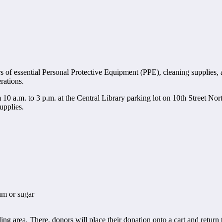
of essential Personal Protective Equipment (PPE), cleaning supplies, an
rations.
om 10 a.m. to 3 p.m. at the Central Library parking lot on 10th Street N
supplies.
um or sugar
ing area. There, donors will place their donation onto a cart and return t