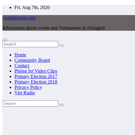
Skip
Fri. Aug 7th, 2026
to
vietarlington.com
content
Information about events and Vietnamese in Alrington
Home
Community Board
Contact
Phóng Sự Video Clips
Primary Election 2017
Primary Election 2018
Privacy Policy
Viet Radio