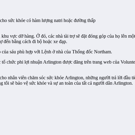
 cho sức khỏe có hàm lượng natri hoặc đường thấp
ến khu vực dỡ hàng. Ở đó, các nhà tài trợ sẽ đặt đóng góp của họ lên m
trợ đến bằng cách đi bộ hoặc xe đạp.
h hợp của sáu phù hợp với Lệnh ở nhà của Thống đốc Northam.
tổ chức phi lợi nhuận Arlington được đăng trên trang web của Voluntee
o nhân viên chăm sóc sức khỏe Arlington, những người trả lời đầu ti
 tôi sẽ bảo vệ sức khỏe và sự an toàn của tất cả người dân Arlington.