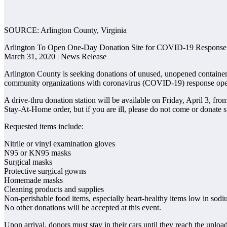
SOURCE: Arlington County, Virginia
Arlington To Open One-Day Donation Site for COVID-19 Response
March 31, 2020 | News Release
Arlington County is seeking donations of unused, unopened containers 
community organizations with coronavirus (COVID-19) response ope
A drive-thru donation station will be available on Friday, April 3, fr
Stay-At-Home order, but if you are ill, please do not come or donate 
Requested items include:
Nitrile or vinyl examination gloves
N95 or KN95 masks
Surgical masks
Protective surgical gowns
Homemade masks
Cleaning products and supplies
Non-perishable food items, especially heart-healthy items low in sodi
No other donations will be accepted at this event.
Upon arrival, donors must stay in their cars until they reach the unload