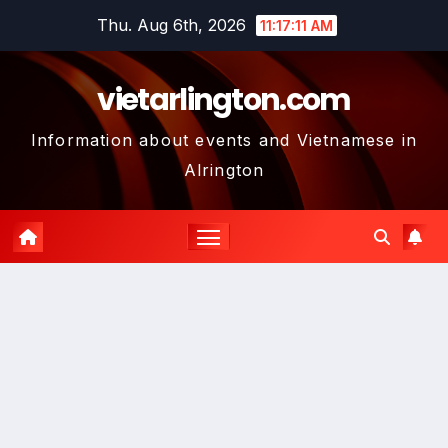
Skip
Thu. Aug 6th, 2026
11:17:12 AM
to
content
vietarlington.com
Information about events and Vietnamese in
Alrington