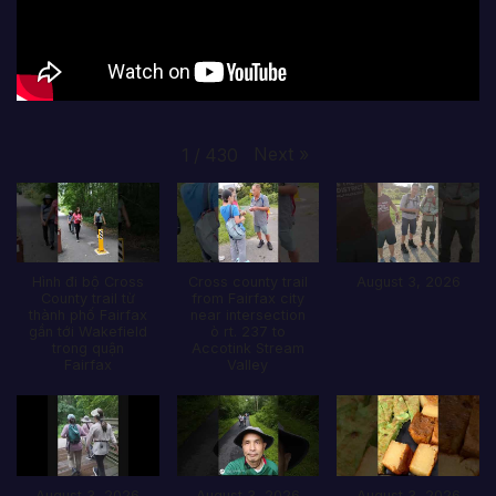
Next
»
1
/
430
Hình đi bộ Cross
Cross county trail
August 3, 2026
County trail từ
from Fairfax city
thành phố Fairfax
near intersection
gần tới Wakefield
ò rt. 237 to
trong quận
Accotink Stream
Fairfax
Valley
August 3, 2026
August 3, 2026
August 3, 2026