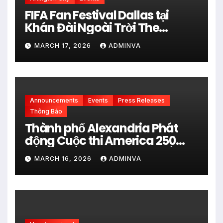
FIFA Fan Festival Dallas tại
Khán Đài Ngoài Trời The
Pavilion thuộc Fair Park Mở
MARCH 17, 2026
ADMINVA
Cửa Miễn phí vào 34 Ngày Thi
đấu của FIFA World Cup 2026
Announcements
Events
Press Releases
Thông Báo
Thành phố Alexandria Phát
động Cuộc thi America 250
City Art Poster Project” Nhằm
MARCH 16, 2026
ADMINVA
kỷ niệm 250 năm thành lập Hợp
chủng quốc Hoa Kỳ vào năm
2026