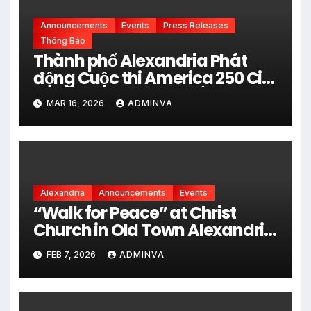
Announcements
Events
Press Releases
Thông Báo
Thành phố Alexandria Phát
động Cuộc thi America 250 City
Art Poster Project” Nhằm kỷ
MAR 16, 2026
ADMINVA
niệm 250 năm thành lập Hợp
chủng quốc Hoa Kỳ vào năm
2026
Alexandria
Announcements
Events
“Walk for Peace” at Christ
Church in Old Town Alexandria
on Monday, February 9, 2026
FEB 7, 2026
ADMINVA