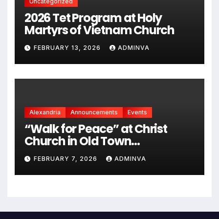
Uncategorized
2026 Tet Program at Holy
Martyrs of Vietnam Church
FEBRUARY 13, 2026
ADMINVA
Alexandria
Announcements
Events
“Walk for Peace” at Christ
Church in Old Town
Alexandria on Monday,
FEBRUARY 7, 2026
ADMINVA
February 9, 2026