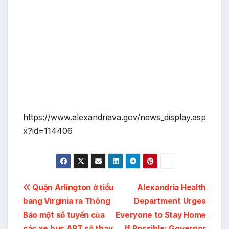
https://www.alexandriava.gov/news_display.asp
x?id=114406
Post
Quận Arlington ở tiểu
Alexandria Health
bang Virginia ra Thông
Department Urges
navigation
Báo một số tuyến của
Everyone to Stay Home
các xe bus ART sẽ thay
If Possible; Governor