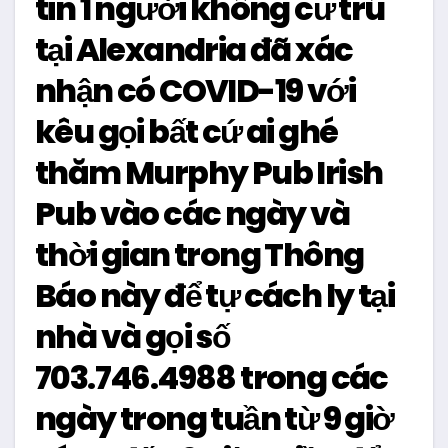
tin 1 người không cư trú
tại Alexandria đã xác
nhận có COVID-19 với
kêu gọi bất cứ ai ghé
thăm Murphy Pub Irish
Pub vào các ngày và
thời gian trong Thông
Báo này để tự cách ly tại
nhà và gọi số
703.746.4988 trong các
ngày trong tuần từ 9 giờ