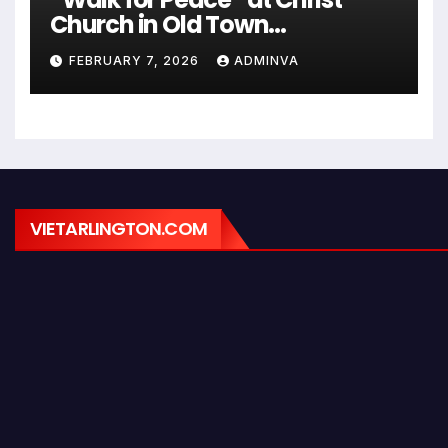
Church in Old Town
Alexandria on Monday,
FEBRUARY 7, 2026
ADMINVA
February 9, 2026
VIETARLINGTON.COM