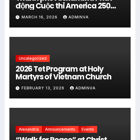
động Cuộc thi America 250
City Art Poster Project” Nhằm
MARCH 16, 2026
ADMINVA
kỷ niệm 250 năm thành lập Hợp
chủng quốc Hoa Kỳ vào năm
2026
Uncategorized
2026 Tet Program at Holy
Martyrs of Vietnam Church
FEBRUARY 13, 2026
ADMINVA
Alexandria
Announcements
Events
“Walk for Peace” at Christ