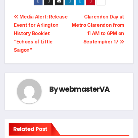
Post
Media Alert: Release
Clarendon Day at
Event for Arlington
Metro Clarendon from
navigation
History Booklet
11 AM to 6PM on
“Echoes of Little
Septempber 17
Saigon”
By
webmasterVA
Related Post