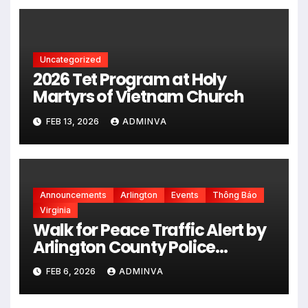
Uncategorized
2026 Tet Program at Holy
Martyrs of Vietnam Church
FEB 13, 2026
ADMINVA
Announcements
Arlington
Events
Thông Báo
Virginia
Walk for Peace Traffic Alert by
Arlington County Police
Department on Monday,
FEB 6, 2026
ADMINVA
February 9 and Tuesday,
February 10, 2026