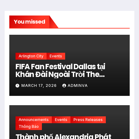
You missed
Arlington City
Events
FIFA Fan Festival Dallas tại
Khán Đài Ngoài Trời The
Pavilion thuộc Fair Park Mở
MARCH 17, 2026
ADMINVA
Cửa Miễn phí vào 34 Ngày Thi
đấu của FIFA World Cup 2026
Announcements
Events
Press Releases
Thông Báo
Thành phố Alexandria Phát