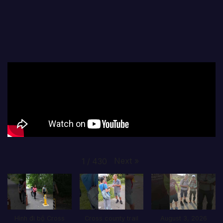
Next
»
1
/
430
Hình đi bộ Cross
Cross county trail
August 3, 2026