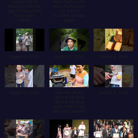
County trail từ
from Fairfax city
thành phố Fairfax
near intersection
gần tới Wakefield
ò rt. 237 to
trong quận
Accotink Stream
Fairfax
Valley
August 3, 2026
August 3, 2026
August 3, 2026
August 3, 2026
Hình ảnh đổ ăn
August 3, 2026
câm trại hè 2026
tại First Landing
State Park trong
tiểu bang Virginia