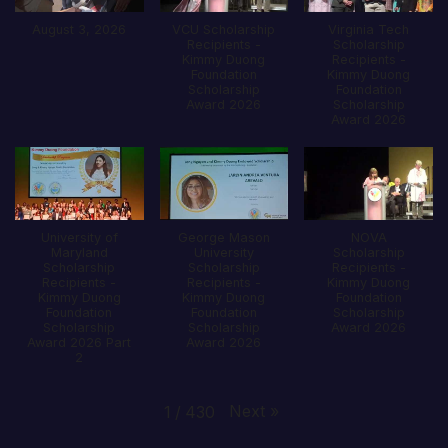
August 3, 2026
VCU Scholarship
Virginia Tech
Recipients -
Scholarship
Kimmy Duong
Recipients -
Foundation
Kimmy Duong
Scholarship
Foundation
Award 2026
Scholarship
Award 2026
University of
George Mason
NOVA
Maryland
University
Scholarship
Scholarship
Scholarship
Recipients -
Recipients -
Recipients -
Kimmy Duong
Kimmy Duong
Kimmy Duong
Foundation
Foundation
Foundation
Scholarship
Scholarship
Scholarship
Award 2026
Award 2026 Part
Award 2026
2
Next
»
1
/
430