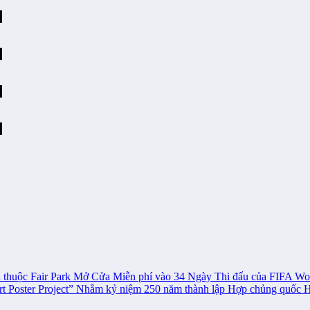
ion thuộc Fair Park Mở Cửa Miễn phí vào 34 Ngày Thi đấu của FIFA W
Art Poster Project” Nhằm kỷ niệm 250 năm thành lập Hợp chủng quốc