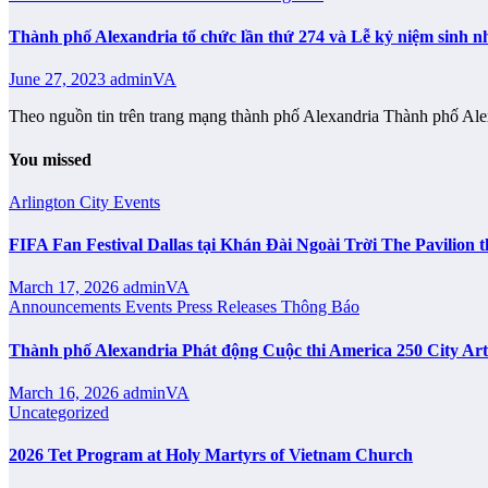
Thành phố Alexandria tổ chức lần thứ 274 và Lễ kỷ niệm sinh n
June 27, 2023
adminVA
Theo nguồn tin trên trang mạng thành phố Alexandria Thành phố Ale
You missed
Arlington City
Events
FIFA Fan Festival Dallas tại Khán Đài Ngoài Trời The Pavilio
March 17, 2026
adminVA
Announcements
Events
Press Releases
Thông Báo
Thành phố Alexandria Phát động Cuộc thi America 250 City Ar
March 16, 2026
adminVA
Uncategorized
2026 Tet Program at Holy Martyrs of Vietnam Church