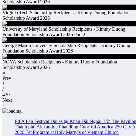
Scholarship Award 2026
Virginia Tech Scholarship Recipients - Kimmy Duong Foundation
Scholarship Award 2026
University of Maryland Scholarship Recipients - Kimmy Duong
Foundation Scholarship Award 2026 Part 2
George Mason University Scholarship Recipients - Kimmy Duong
Foundation Scholarship Award 2026
NOVA Scholarship Recipients - Kimmy Duong Foundation
Scholarship Award 2026
«
Prev
1
/
430
Next
»
FIFA Fan Festival Dallas tại Khán Đài Ngoài Trời The Pavil
Thành phố Alexandria Phát động Cuộc thi America 250 City 
2026 Tet Program at Holy Martyrs of Vietnam Church