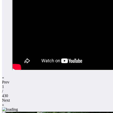
«
Prev
1
/
430
Next
»