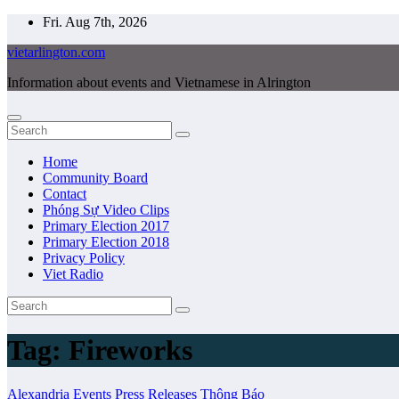
Skip
Fri. Aug 7th, 2026
to
vietarlington.com
content
Information about events and Vietnamese in Alrington
Home
Community Board
Contact
Phóng Sự Video Clips
Primary Election 2017
Primary Election 2018
Privacy Policy
Viet Radio
Tag:
Fireworks
Alexandria
Events
Press Releases
Thông Báo