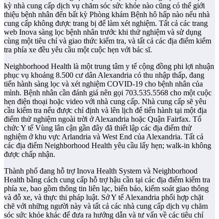
kỳ nhà cung cấp dịch vụ chăm sóc sức khỏe nào cũng có thể giới
thiệu bệnh nhân đến bất kỳ Phòng khám Bệnh hô hấp nào nếu nhà
cung cấp không được trang bị để làm xét nghiệm. Tất cả các trang
web Inova sàng lọc bệnh nhân trước khi thử nghiệm và sử dụng
cùng một tiêu chí và giao thức kiểm tra, và tất cả các địa điểm kiểm
tra phía xe đều yêu cầu một cuộc hẹn với bác sĩ.
Neighborhood Health là một trung tâm y tế cộng đồng phi lợi nhuận
phục vụ khoảng 8.500 cư dân Alexandria có thu nhập thấp, đang
tiến hành sàng lọc và xét nghiệm COVID-19 cho bệnh nhân của
mình. Bệnh nhân cần đánh giá nên gọi 703.535.5568 cho một cuộc
hẹn điện thoại hoặc video với nhà cung cấp. Nhà cung cấp sẽ yêu
cầu kiểm tra nếu được chỉ định và lên lịch để tiến hành tại một địa
điểm thử nghiệm ngoài trời ở Alexandria hoặc Quận Fairfax. Tổ
chức Y tế Vùng lân cận gần đây đã thiết lập các địa điểm thử
nghiệm ở khu vực Arlandria và West End của Alexandria. Tất cả
các địa điểm Neighborhood Health yêu cầu lấy hẹn; walk-in không
được chấp nhận.
Thành phố đang hỗ trợ Inova Health System và Neighborhood
Health bằng cách cung cấp hỗ trợ hậu cần tại các địa điểm kiểm tra
phía xe, bao gồm thông tin liên lạc, biển báo, kiểm soát giao thông
và đỗ xe, và thực thi pháp luật. Sở Y tế Alexandria phối hợp chặt
chẽ với những người này và tất cả các nhà cung cấp dịch vụ chăm
sóc sức khỏe khác để đưa ra hướng dẫn và tư vấn về các tiêu chí