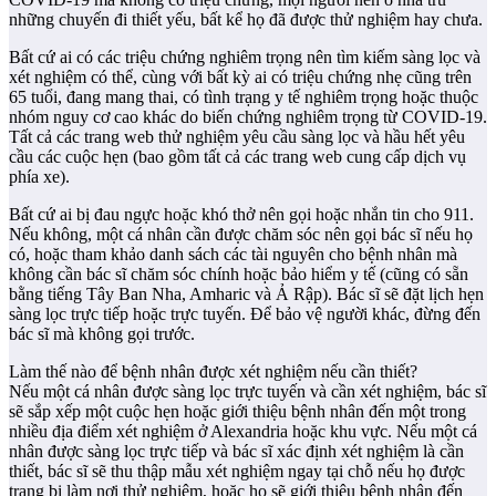
những chuyến đi thiết yếu, bất kể họ đã được thử nghiệm hay chưa.
Bất cứ ai có các triệu chứng nghiêm trọng nên tìm kiếm sàng lọc và
xét nghiệm có thể, cùng với bất kỳ ai có triệu chứng nhẹ cũng trên
65 tuổi, đang mang thai, có tình trạng y tế nghiêm trọng hoặc thuộc
nhóm nguy cơ cao khác do biến chứng nghiêm trọng từ COVID-19.
Tất cả các trang web thử nghiệm yêu cầu sàng lọc và hầu hết yêu
cầu các cuộc hẹn (bao gồm tất cả các trang web cung cấp dịch vụ
phía xe).
Bất cứ ai bị đau ngực hoặc khó thở nên gọi hoặc nhắn tin cho 911.
Nếu không, một cá nhân cần được chăm sóc nên gọi bác sĩ nếu họ
có, hoặc tham khảo danh sách các tài nguyên cho bệnh nhân mà
không cần bác sĩ chăm sóc chính hoặc bảo hiểm y tế (cũng có sẵn
bằng tiếng Tây Ban Nha, Amharic và Ả Rập). Bác sĩ sẽ đặt lịch hẹn
sàng lọc trực tiếp hoặc trực tuyến. Để bảo vệ người khác, đừng đến
bác sĩ mà không gọi trước.
Làm thế nào để bệnh nhân được xét nghiệm nếu cần thiết?
Nếu một cá nhân được sàng lọc trực tuyến và cần xét nghiệm, bác sĩ
sẽ sắp xếp một cuộc hẹn hoặc giới thiệu bệnh nhân đến một trong
nhiều địa điểm xét nghiệm ở Alexandria hoặc khu vực. Nếu một cá
nhân được sàng lọc trực tiếp và bác sĩ xác định xét nghiệm là cần
thiết, bác sĩ sẽ thu thập mẫu xét nghiệm ngay tại chỗ nếu họ được
trang bị làm nơi thử nghiệm, hoặc họ sẽ giới thiệu bệnh nhân đến