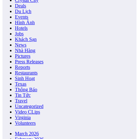
Crystal City
Deals
Du Lịch
Events
Hình Ảnh
Hotels
Jobs
Khách Sạn
News
Nhà Hàng
Pictures
Press Releases
Reports
Restaurants
Sinh Hoạt
Texas
Thông Báo
Tin Tức
Travel
Uncategorized
Video CLips
Virginia
Volunteers
March 2026