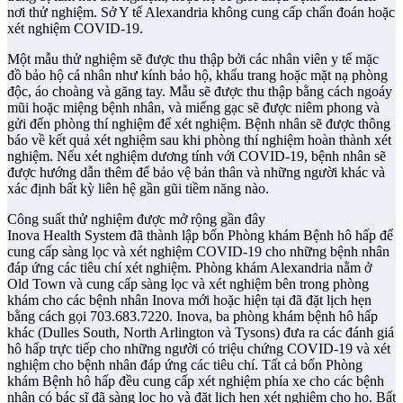
nơi thử nghiệm. Sở Y tế Alexandria không cung cấp chẩn đoán hoặc
xét nghiệm COVID-19.
Một mẫu thử nghiệm sẽ được thu thập bởi các nhân viên y tế mặc
đồ bảo hộ cá nhân như kính bảo hộ, khẩu trang hoặc mặt nạ phòng
độc, áo choàng và găng tay. Mẫu sẽ được thu thập bằng cách ngoáy
mũi hoặc miệng bệnh nhân, và miếng gạc sẽ được niêm phong và
gửi đến phòng thí nghiệm để xét nghiệm. Bệnh nhân sẽ được thông
báo về kết quả xét nghiệm sau khi phòng thí nghiệm hoàn thành xét
nghiệm. Nếu xét nghiệm dương tính với COVID-19, bệnh nhân sẽ
được hướng dẫn thêm để bảo vệ bản thân và những người khác và
xác định bất kỳ liên hệ gần gũi tiềm năng nào.
Công suất thử nghiệm được mở rộng gần đây
Inova Health System đã thành lập bốn Phòng khám Bệnh hô hấp để
cung cấp sàng lọc và xét nghiệm COVID-19 cho những bệnh nhân
đáp ứng các tiêu chí xét nghiệm. Phòng khám Alexandria nằm ở
Old Town và cung cấp sàng lọc và xét nghiệm bên trong phòng
khám cho các bệnh nhân Inova mới hoặc hiện tại đã đặt lịch hẹn
bằng cách gọi 703.683.7220. Inova, ba phòng khám bệnh hô hấp
khác (Dulles South, North Arlington và Tysons) đưa ra các đánh giá
hô hấp trực tiếp cho những người có triệu chứng COVID-19 và xét
nghiệm cho bệnh nhân đáp ứng các tiêu chí. Tất cả bốn Phòng
khám Bệnh hô hấp đều cung cấp xét nghiệm phía xe cho các bệnh
nhân có bác sĩ đã sàng lọc họ và đặt lịch hẹn xét nghiệm cho họ. Bất