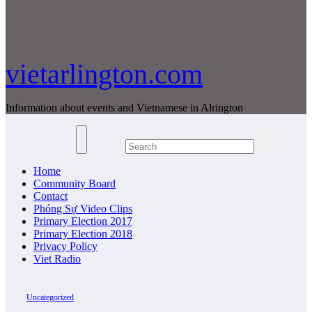
vietarlington.com
Information about events and Vietnamese in Alrington
Home
Community Board
Contact
Phóng Sự Video Clips
Primary Election 2017
Primary Election 2018
Privacy Policy
Viet Radio
Uncategorized