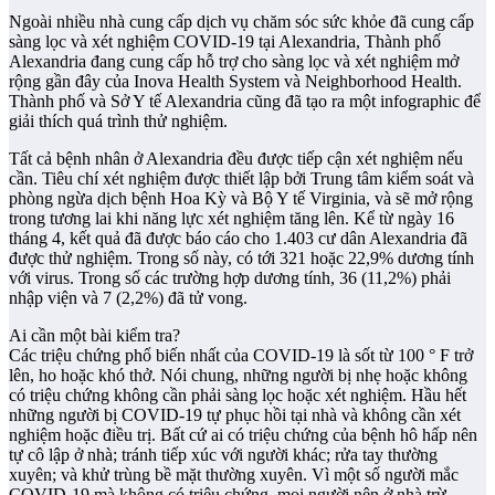
Ngoài nhiều nhà cung cấp dịch vụ chăm sóc sức khỏe đã cung cấp
sàng lọc và xét nghiệm COVID-19 tại Alexandria, Thành phố
Alexandria đang cung cấp hỗ trợ cho sàng lọc và xét nghiệm mở
rộng gần đây của Inova Health System và Neighborhood Health.
Thành phố và Sở Y tế Alexandria cũng đã tạo ra một infographic để
giải thích quá trình thử nghiệm.
Tất cả bệnh nhân ở Alexandria đều được tiếp cận xét nghiệm nếu
cần. Tiêu chí xét nghiệm được thiết lập bởi Trung tâm kiểm soát và
phòng ngừa dịch bệnh Hoa Kỳ và Bộ Y tế Virginia, và sẽ mở rộng
trong tương lai khi năng lực xét nghiệm tăng lên. Kể từ ngày 16
tháng 4, kết quả đã được báo cáo cho 1.403 cư dân Alexandria đã
được thử nghiệm. Trong số này, có tới 321 hoặc 22,9% dương tính
với virus. Trong số các trường hợp dương tính, 36 (11,2%) phải
nhập viện và 7 (2,2%) đã tử vong.
Ai cần một bài kiểm tra?
Các triệu chứng phổ biến nhất của COVID-19 là sốt từ 100 ° F trở
lên, ho hoặc khó thở. Nói chung, những người bị nhẹ hoặc không
có triệu chứng không cần phải sàng lọc hoặc xét nghiệm. Hầu hết
những người bị COVID-19 tự phục hồi tại nhà và không cần xét
nghiệm hoặc điều trị. Bất cứ ai có triệu chứng của bệnh hô hấp nên
tự cô lập ở nhà; tránh tiếp xúc với người khác; rửa tay thường
xuyên; và khử trùng bề mặt thường xuyên. Vì một số người mắc
COVID-19 mà không có triệu chứng, mọi người nên ở nhà trừ