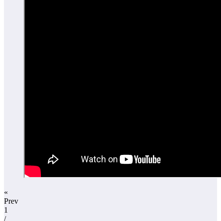
«
Prev
1
/