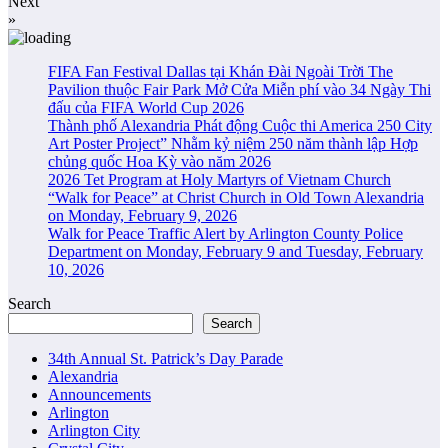
Next
»
FIFA Fan Festival Dallas tại Khán Đài Ngoài Trời The
Pavilion thuộc Fair Park Mở Cửa Miễn phí vào 34 Ngày Thi
đấu của FIFA World Cup 2026
Thành phố Alexandria Phát động Cuộc thi America 250 City
Art Poster Project” Nhằm kỷ niệm 250 năm thành lập Hợp
chủng quốc Hoa Kỳ vào năm 2026
2026 Tet Program at Holy Martyrs of Vietnam Church
“Walk for Peace” at Christ Church in Old Town Alexandria
on Monday, February 9, 2026
Walk for Peace Traffic Alert by Arlington County Police
Department on Monday, February 9 and Tuesday, February
10, 2026
Search
Search
34th Annual St. Patrick’s Day Parade
Alexandria
Announcements
Arlington
Arlington City