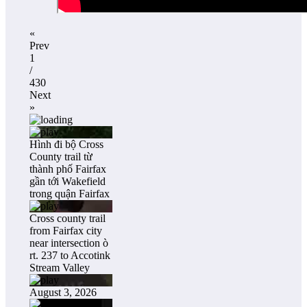
«
Prev
1
/
430
Next
»
Hình đi bộ Cross
County trail từ
thành phố Fairfax
gần tới Wakefield
trong quận Fairfax
Cross county trail
from Fairfax city
near intersection ò
rt. 237 to Accotink
Stream Valley
August 3, 2026