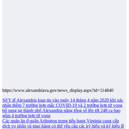
https://www.alexandriava.gov/news_display.aspx?id=114840
Post
Sở Y tế Alexandria loan tin vào ngày 14 tháng 4 năm 2020 khi xác
nhận thêm 7 trường hợp mắc COVID-19 và 2 trường hợp tử vong
navigation
bổ sung tại thành phố Alexandria nâng tổng số lên tới 248 ca bao
gồm 4 trường hợp tử vong
Các quán ăn ở quận Arlington trong tiểu bang Virginia cung cấp
dịch vụ nhận và giao hàng có thể yêu cầu các ký hiệu và ký hiệu lề