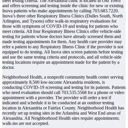
meet testing criteria. The Alexandria clinic is located in Old Town
and offers screening and testing inside the clinic for new or existing
Inova patients who make appointments by calling 703.683.7220.
Inova’s three other Respiratory Illness Clinics (Dulles South, North
Arlington, and Tysons) offer walk-in respiratory evaluations for
those with symptoms of COVID-19 and testing for patients who
meet criteria. All four Respiratory Illness Clinics offer vehicle-side
testing for patients whose doctors have already screened them and
made testing appointments for them. Any health care provider may
refer a patient to any Respiratory Illness Clinic if the provider is not
equipped to do testing. All Inova sites screen patients before testing
and use the same testing criteria and protocols, and all vehicle-side
testing locations require an appointment made for the patient by a
doctor.
Neighborhood Health, a nonprofit community health center serving
approximately 8,500 low-income Alexandria residents, is
conducting COVID-19 screening and testing for its patients. Patients
who need evaluation should call 703.535.5568 for a phone or video
appointment with a provider. The provider will order a test if
indicated and schedule it to be conducted at an outdoor testing
location in Alexandria or Fairfax County. Neighborhood Health has
recently set up testing sites in the Arlandria and West End areas of
Alexandria. All Neighborhood Health sites require appointments;
walk-ins are not accepted.