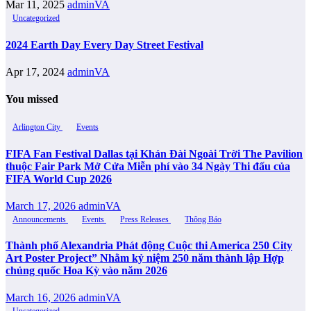
Mar 11, 2025
adminVA
Uncategorized
2024 Earth Day Every Day Street Festival
Apr 17, 2024
adminVA
You missed
Arlington City
Events
FIFA Fan Festival Dallas tại Khán Đài Ngoài Trời The Pavilion
thuộc Fair Park Mở Cửa Miễn phí vào 34 Ngày Thi đấu của
FIFA World Cup 2026
March 17, 2026
adminVA
Announcements
Events
Press Releases
Thông Báo
Thành phố Alexandria Phát động Cuộc thi America 250 City
Art Poster Project” Nhằm kỷ niệm 250 năm thành lập Hợp
chủng quốc Hoa Kỳ vào năm 2026
March 16, 2026
adminVA