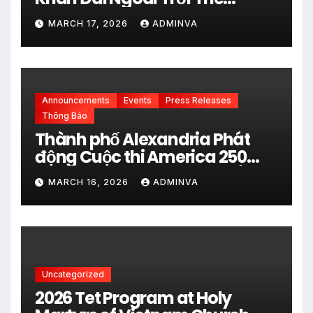
Pavilion thuộc Fair Park Mở
MARCH 17, 2026
ADMINVA
Cửa Miễn phí vào 34 Ngày Thi
đấu của FIFA World Cup 2026
Announcements
Events
Press Releases
Thông Báo
Thành phố Alexandria Phát
động Cuộc thi America 250
City Art Poster Project” Nhằm
MARCH 16, 2026
ADMINVA
kỷ niệm 250 năm thành lập Hợp
chủng quốc Hoa Kỳ vào năm
2026
Uncategorized
2026 Tet Program at Holy