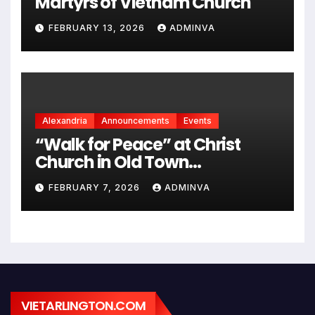
Martyrs of Vietnam Church
FEBRUARY 13, 2026
ADMINVA
Alexandria
Announcements
Events
“Walk for Peace” at Christ
Church in Old Town
Alexandria on Monday,
FEBRUARY 7, 2026
ADMINVA
February 9, 2026
VIETARLINGTON.COM