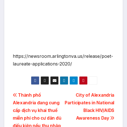
https://newsroom.arlingtonva.us/release/poet-
laureate-applications-2020/
Post
Thành phố
City of Alexandria
Alexandria đang cung
Participates in National
navigation
cấp dịch vụ khai thuế
Black HIV/AIDS
miễn phí cho cư dân đủ
Awareness Day
điều kiện nếu thu nhập