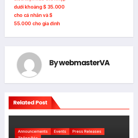
dưới khoảng $ 35.000
cho cá nhân và $
55.000 cho gia đình
By
webmasterVA
Related Post
Announcements
Events
Press Releases