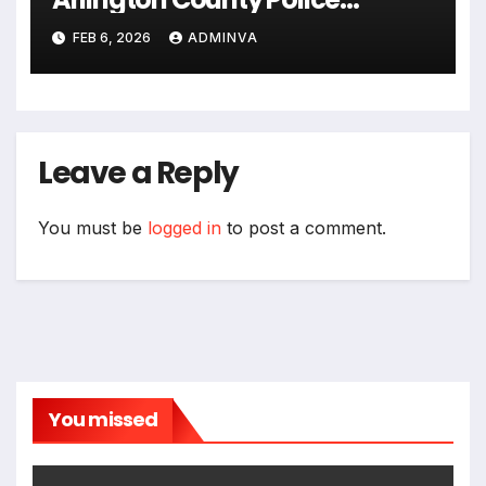
Department on Monday,
FEB 6, 2026
ADMINVA
February 9 and Tuesday,
February 10, 2026
Leave a Reply
You must be
logged in
to post a comment.
You missed