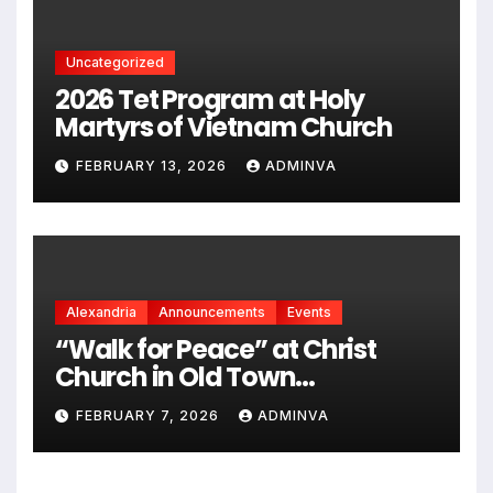
Uncategorized
2026 Tet Program at Holy
Martyrs of Vietnam Church
FEBRUARY 13, 2026
ADMINVA
Alexandria
Announcements
Events
“Walk for Peace” at Christ
Church in Old Town
Alexandria on Monday,
FEBRUARY 7, 2026
ADMINVA
February 9, 2026