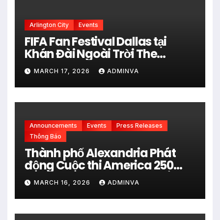
Arlington City
Events
FIFA Fan Festival Dallas tại
Khán Đài Ngoài Trời The
Pavilion thuộc Fair Park Mở
MARCH 17, 2026
ADMINVA
Cửa Miễn phí vào 34 Ngày Thi
đấu của FIFA World Cup 2026
Announcements
Events
Press Releases
Thông Báo
Thành phố Alexandria Phát
động Cuộc thi America 250
City Art Poster Project” Nhằm
MARCH 16, 2026
ADMINVA
kỷ niệm 250 năm thành lập Hợp
chủng quốc Hoa Kỳ vào năm
2026