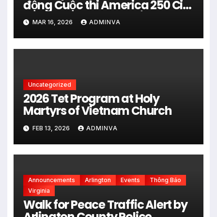
động Cuộc thi America 250 City
Art Poster Project” Nhằm kỷ
MAR 16, 2026
ADMINVA
niệm 250 năm thành lập Hợp
chủng quốc Hoa Kỳ vào năm
2026
Uncategorized
2026 Tet Program at Holy
Martyrs of Vietnam Church
FEB 13, 2026
ADMINVA
Announcements
Arlington
Events
Thông Báo
Virginia
Walk for Peace Traffic Alert by
Arlington County Police