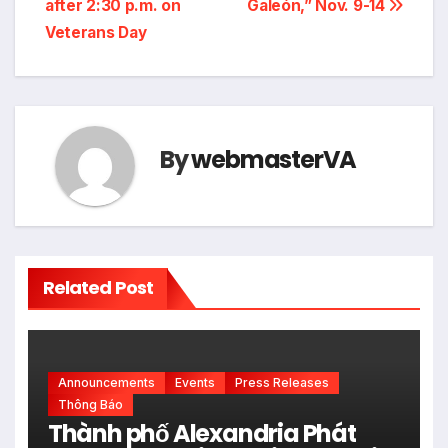
after 2:30 p.m. on
Galeón,” Nov. 9-14
Veterans Day
By
webmasterVA
Related Post
Announcements
Events
Press Releases
Thông Báo
Thành phố Alexandria Phát