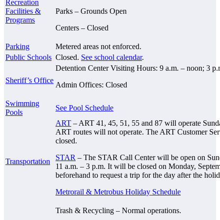
Recreation
Facilities &
Parks – Grounds Open
Programs
Centers – Closed
Parking
Metered areas not enforced.
Public Schools
Closed.
See school calendar
.
Detention Center Visiting Hours: 9 a.m. – noon; 3 p.
Sheriff’s Office
Admin Offices: Closed
Swimming
See Pool Schedule
Pools
ART
– ART 41, 45, 51, 55 and 87 will operate Sunda
ART routes will not operate. The ART Customer Serv
closed.
STAR
– The STAR Call Center will be open on Sun
Transportation
11 a.m. – 3 p.m. It will be closed on Monday, Septem
beforehand to request a trip for the day after the holi
Metrorail & Metrobus Holiday Schedule
Trash & Recycling – Normal operations.