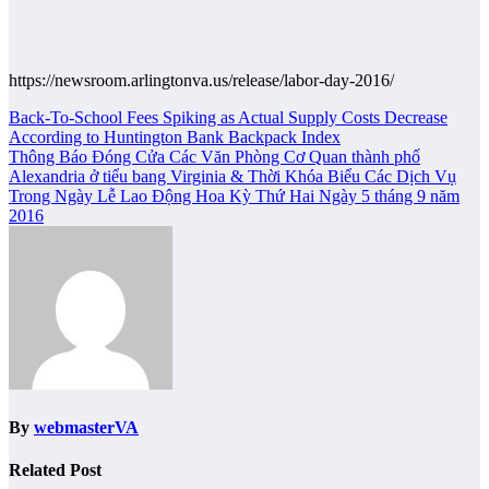
https://newsroom.arlingtonva.us/release/labor-day-2016/
Post
Back-To-School Fees Spiking as Actual Supply Costs Decrease
According to Huntington Bank Backpack Index
navigation
Thông Báo Đóng Cửa Các Văn Phòng Cơ Quan thành phố
Alexandria ở tiểu bang Virginia & Thời Khóa Biểu Các Dịch Vụ
Trong Ngày Lễ Lao Động Hoa Kỳ Thứ Hai Ngày 5 tháng 9 năm
2016
By
webmasterVA
Related Post