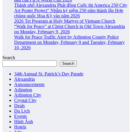
Thành phố Alexandria Phát động Cuộc thi America 250 City
Art Poster Project” Nhằm kỷ niệm 250 năm thành lập Hợp
chủng quốc Hoa Kỳ vào năm 2026
2026 Tet Program at Holy Martyrs of Vietnam Church
“Walk for Peace” at Christ Church in Old Town Alexandria
on Monday, February 9, 2026
Walk for Peace Traffic Alert by Arlington County Police
Department on Monday, February 9 and Tuesday, February
10, 2026
Search
Search
34th Annual St. Patrick’s Day Parade
Alexandria
Announcements
Arlington
Arlington City
Crystal City
Deals
Du Lịch
Events
Hình Ảnh
Hotels