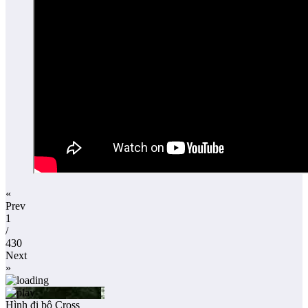
«
Prev
1
/
430
Next
»
Hình đi bộ Cross