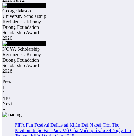
George Mason
University Scholarship
Recipients - Kimmy
Duong Foundation
Scholarship Award
2026
NOVA Scholarship
Recipients - Kimmy
Duong Foundation
Scholarship Award
2026
«
Prev
1
/
430
Next
»
FIFA Fan Festival Dallas tại Khán Đài Ngoài Trời The
Pavilion thuộc Fair Park Mở Cửa Miễn phí vào 34 Ngày Thi
đấu của FIFA World Cup 2026