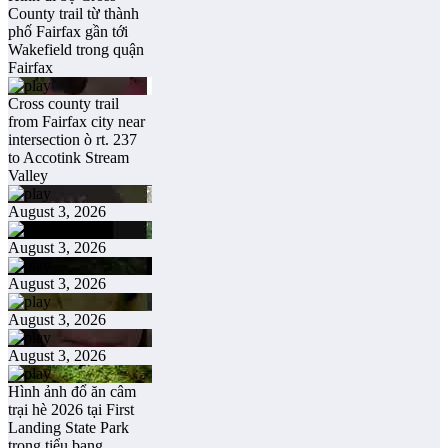
County trail từ thành
phố Fairfax gần tới
Wakefield trong quận
Fairfax
Cross county trail
from Fairfax city near
intersection ò rt. 237
to Accotink Stream
Valley
August 3, 2026
August 3, 2026
August 3, 2026
August 3, 2026
August 3, 2026
Hình ảnh đổ ăn câm
trại hè 2026 tại First
Landing State Park
trong tiểu bang