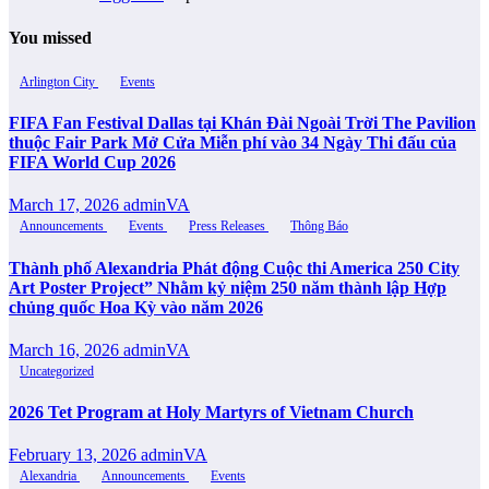
You missed
Arlington City
Events
FIFA Fan Festival Dallas tại Khán Đài Ngoài Trời The Pavilion
thuộc Fair Park Mở Cửa Miễn phí vào 34 Ngày Thi đấu của
FIFA World Cup 2026
March 17, 2026
adminVA
Announcements
Events
Press Releases
Thông Báo
Thành phố Alexandria Phát động Cuộc thi America 250 City
Art Poster Project” Nhằm kỷ niệm 250 năm thành lập Hợp
chủng quốc Hoa Kỳ vào năm 2026
March 16, 2026
adminVA
Uncategorized
2026 Tet Program at Holy Martyrs of Vietnam Church
February 13, 2026
adminVA
Alexandria
Announcements
Events