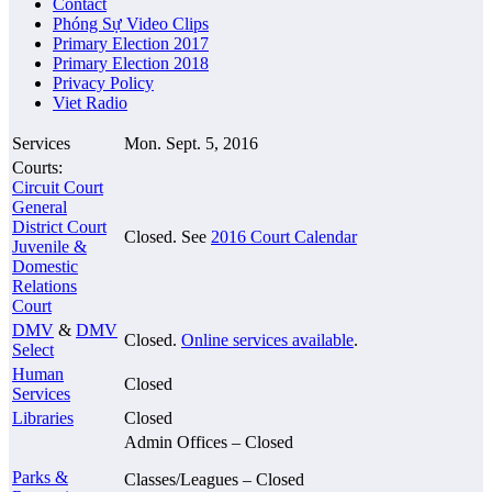
Contact
Phóng Sự Video Clips
Primary Election 2017
Primary Election 2018
Privacy Policy
Viet Radio
Services
Mon. Sept. 5, 2016
Courts:
Circuit Court
General
District Court
Closed. See
2016 Court Calendar
Juvenile &
Domestic
Relations
Court
DMV
&
DMV
Closed.
Online services available
.
Select
Human
Closed
Services
Libraries
Closed
Admin Offices – Closed
Parks &
Classes/Leagues – Closed