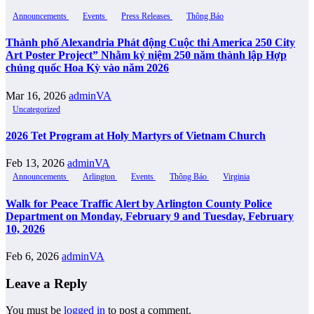
Announcements
Events
Press Releases
Thông Báo
Thành phố Alexandria Phát động Cuộc thi America 250 City
Art Poster Project” Nhằm kỷ niệm 250 năm thành lập Hợp
chủng quốc Hoa Kỳ vào năm 2026
Mar 16, 2026
adminVA
Uncategorized
2026 Tet Program at Holy Martyrs of Vietnam Church
Feb 13, 2026
adminVA
Announcements
Arlington
Events
Thông Báo
Virginia
Walk for Peace Traffic Alert by Arlington County Police
Department on Monday, February 9 and Tuesday, February
10, 2026
Feb 6, 2026
adminVA
Leave a Reply
You must be
logged in
to post a comment.