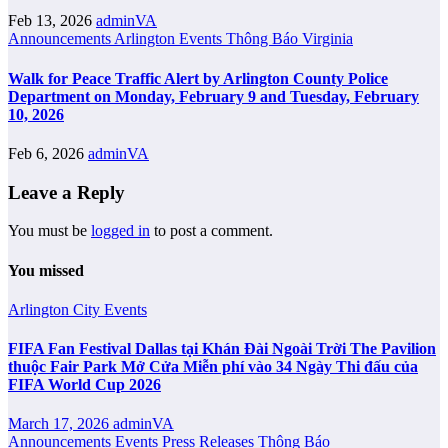
Feb 13, 2026
adminVA
Announcements
Arlington
Events
Thông Báo
Virginia
Walk for Peace Traffic Alert by Arlington County Police
Department on Monday, February 9 and Tuesday, February
10, 2026
Feb 6, 2026
adminVA
Leave a Reply
You must be
logged in
to post a comment.
You missed
Arlington City
Events
FIFA Fan Festival Dallas tại Khán Đài Ngoài Trời The Pavilion
thuộc Fair Park Mở Cửa Miễn phí vào 34 Ngày Thi đấu của
FIFA World Cup 2026
March 17, 2026
adminVA
Announcements
Events
Press Releases
Thông Báo