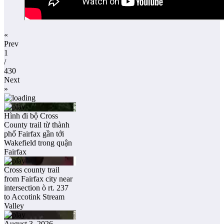
«
Prev
1
/
430
Next
»
Hình đi bộ Cross
County trail từ thành
phố Fairfax gần tới
Wakefield trong quận
Fairfax
Cross county trail
from Fairfax city near
intersection ò rt. 237
to Accotink Stream
Valley
August 3, 2026