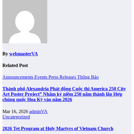
By
webmasterVA
Related Post
Announcements
Events
Press Releases
Thông Báo
Thành phố Alexandria Phát động Cuộc thi America 250 City
Art Poster Project” Nhằm kỷ niệm 250 năm thành lập Hợp
chủng quốc Hoa Kỳ vào năm 2026
Mar 16, 2026
adminVA
Uncategorized
2026 Tet Program at Holy Martyrs of Vietnam Church