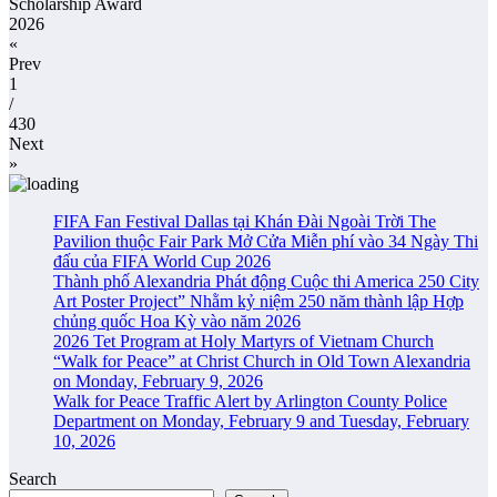
Scholarship Award
2026
«
Prev
1
/
430
Next
»
FIFA Fan Festival Dallas tại Khán Đài Ngoài Trời The
Pavilion thuộc Fair Park Mở Cửa Miễn phí vào 34 Ngày Thi
đấu của FIFA World Cup 2026
Thành phố Alexandria Phát động Cuộc thi America 250 City
Art Poster Project” Nhằm kỷ niệm 250 năm thành lập Hợp
chủng quốc Hoa Kỳ vào năm 2026
2026 Tet Program at Holy Martyrs of Vietnam Church
“Walk for Peace” at Christ Church in Old Town Alexandria
on Monday, February 9, 2026
Walk for Peace Traffic Alert by Arlington County Police
Department on Monday, February 9 and Tuesday, February
10, 2026
Search