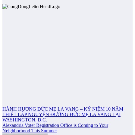
Post
HÀNH HƯƠNG ĐỨC MẸ LA VANG – KỶ NIỆM 10 NĂM
THIẾT LẬP NGUYỆN ĐƯỜNG ĐỨC MẸ LA VANG TẠI
navigation
WASHINGTON, D.C.
Alexandria Voter Registration Office is Coming to Your
Neighborhood This Summer