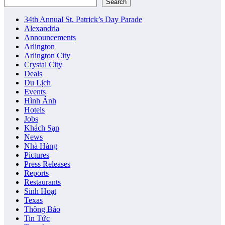
Search
34th Annual St. Patrick’s Day Parade
Alexandria
Announcements
Arlington
Arlington City
Crystal City
Deals
Du Lịch
Events
Hình Ảnh
Hotels
Jobs
Khách Sạn
News
Nhà Hàng
Pictures
Press Releases
Reports
Restaurants
Sinh Hoạt
Texas
Thông Báo
Tin Tức