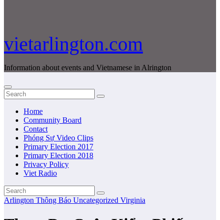
vietarlington.com
Information about events and Vietnamese in Alrington
Home
Community Board
Contact
Phóng Sự Video Clips
Primary Election 2017
Primary Election 2018
Privacy Policy
Viet Radio
Arlington
Thông Báo
Uncategorized
Virginia