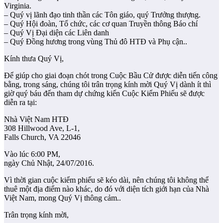
Virginia.
– Quý vị lãnh đạo tinh thần các Tôn giáo, quý Trưởng thượng.
– Quý Hội đoàn, Tổ chức, các cơ quan Truyền thông Báo chí
– Quý Vị Đại diện các Liên danh
– Quý Đồng hương trong vùng Thủ đô HTĐ và Phụ cận..
Kính thưa Quý Vị,
Để giúp cho giai đoạn chót trong Cuộc Bầu Cử được diễn tiến công
bằng, trong sáng, chúng tôi trân trọng kính mời Quý Vị dành ít thì
giờ quý báu đến tham dự chứng kiến Cuộc Kiểm Phiếu sẽ được
diễn ra tại:
Nhà Việt Nam HTĐ
308 Hillwood Ave, L-1,
Falls Church, VA 22046
Vào lúc 6:00 PM,
ngày Chủ Nhật, 24/07/2016.
Vì thời gian cuộc kiểm phiếu sẽ kéo dài, nên chúng tôi không thể
thuê một địa điểm nào khác, do đó với diện tích giới hạn của Nhà
Việt Nam, mong Quý Vị thông cảm..
Trân trọng kính mời,