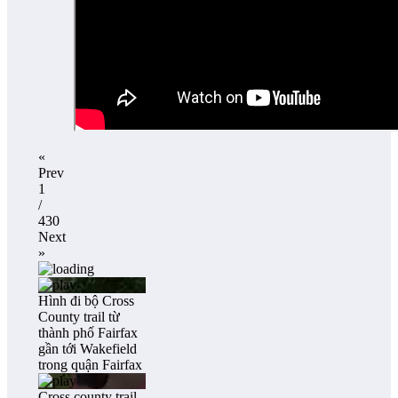
«
Prev
1
/
430
Next
»
Hình đi bộ Cross
County trail từ
thành phố Fairfax
gần tới Wakefield
trong quận Fairfax
Cross county trail