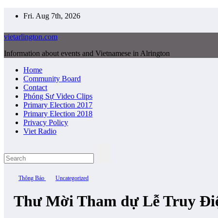
Skip
Fri. Aug 7th, 2026
to
content
vietarlington.com
Information about events and Vietnamese in Alrington
Home
Community Board
Contact
Phóng Sự Video Clips
Primary Election 2017
Primary Election 2018
Privacy Policy
Viet Radio
Thông Báo
Uncategorized
Thư Mời Tham dự Lễ Truy Điệ