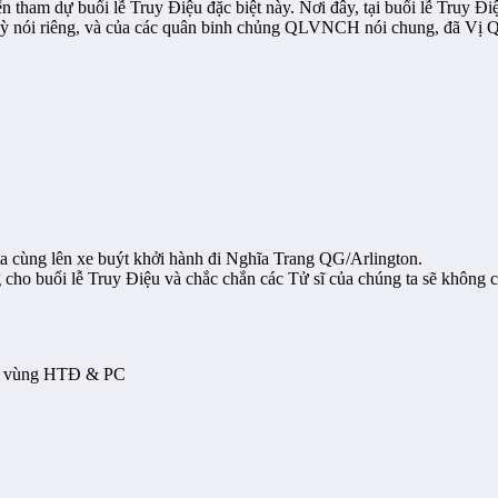
ham dự buổi lễ Truy Điệu đặc biệt này. Nơi đây, tại buổi lễ Truy Điệ
i riêng, và của các quân binh chủng QLVNCH nói chung, đã Vị Quố
a cùng lên xe buýt khởi hành đi Nghĩa Trang QG/Arlington.
 cho buổi lễ Truy Điệu và chắc chắn các Tử sĩ của chúng ta sẽ không c
Đỏ vùng HTĐ & PC