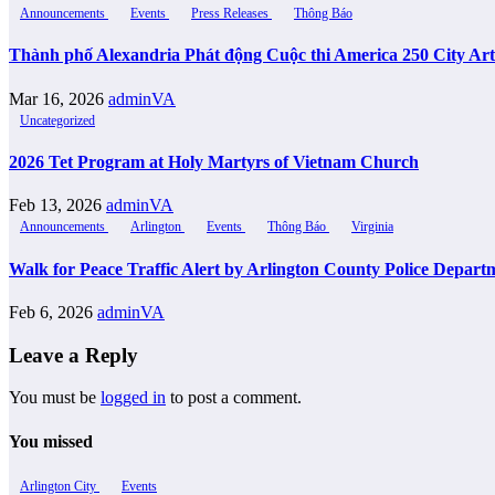
Announcements
Events
Press Releases
Thông Báo
Thành phố Alexandria Phát động Cuộc thi America 250 City Ar
Mar 16, 2026
adminVA
Uncategorized
2026 Tet Program at Holy Martyrs of Vietnam Church
Feb 13, 2026
adminVA
Announcements
Arlington
Events
Thông Báo
Virginia
Walk for Peace Traffic Alert by Arlington County Police Depar
Feb 6, 2026
adminVA
Leave a Reply
You must be
logged in
to post a comment.
You missed
Arlington City
Events