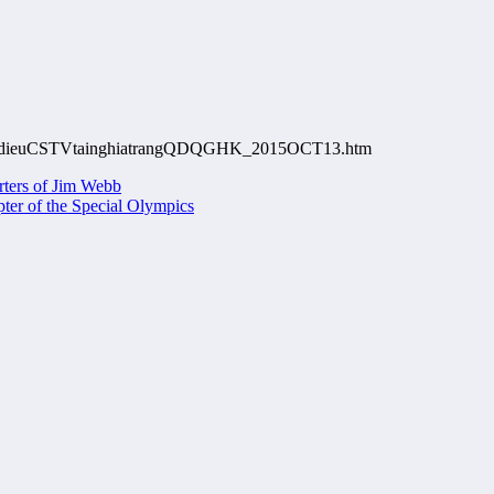
etruydieuCSTVtainghiatrangQDQGHK_2015OCT13.htm
rters of Jim Webb
ter of the Special Olympics