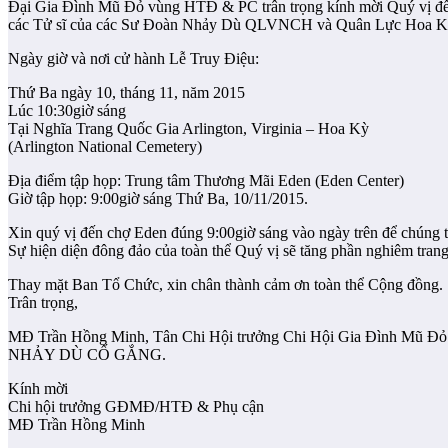
Đại Gia Đình Mũ Đỏ vùng HTĐ & PC trân trọng kính mời Quý vị đến t
các Tử sĩ của các Sư Đoàn Nhảy Dù QLVNCH và Quân Lực Hoa Kỳ nó
Ngày giờ và nơi cử hành Lễ Truy Điệu:
Thứ Ba ngày 10, tháng 11, năm 2015
Lúc 10:30giờ sáng
Tại Nghĩa Trang Quốc Gia Arlington, Virginia – Hoa Kỳ
(Arlington National Cemetery)
Địa điểm tập họp: Trung tâm Thương Mãi Eden (Eden Center)
Giờ tập họp: 9:00giờ sáng Thứ Ba, 10/11/2015.
Xin quý vị đến chợ Eden đúng 9:00giờ sáng vào ngày trên để chúng t
Sự hiện diện đông đảo của toàn thể Quý vị sẽ tăng phần nghiêm trang
Thay mặt Ban Tổ Chức, xin chân thành cảm ơn toàn thể Cộng đồng.
Trân trọng,
MĐ Trần Hồng Minh, Tân Chi Hội trưởng Chi Hội Gia Đình Mũ 
NHẢY DÙ CỐ GẮNG.
Kính mời
Chi hội trưởng GĐMĐ/HTĐ & Phụ cận
MĐ Trần Hồng Minh