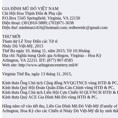
GIA ĐÌNH MŨ ĐỎ VIỆT NAM
Chi Hội Hoa Thịnh Đốn & Phụ cận
P.O.Box 5345 Springfield, Virginia, VA 22150
Điện thoại: (301)910-5889; (703)971-3038
Điện thư: minhtran1416@hotmail.com; redberetdc@gmail.com
THƯ MỜI
Tham dự Lễ Truy Điệu các Tử sĩ
Nhảy Dù Việt-Mỹ, 2015
Thứ Ba ngày 10, tháng 11, năm 2015; Từ 10:30sáng
Địa chỉ: Nghĩa trang Quốc gia Arlingon, Virginia – Hoa Kỳ
Arlington, VA 22211. ĐT: (877) 907-8585
Web site: http://www.arlingtoncemetery.mil/#/
Virginia Thứ Ba, ngày 13 tháng 11, 2015,
Kính thưa Ông Chủ tịch Cộng đồng NVQGTNCS vùng HTĐ & PC
Kính thưa Quý Hội Đoàn Quân-Dân-Cán-Chính vùng HTĐ & PC,
Kính thưa Ông Chủ tịch Liên Hội Cựu Chiến Sĩ QLVNCH HTĐ & 
Kính thưa Quý ACE Gia Đình Mũ Đỏ vùng HTĐ & PC,
Hằng năm cứ vào tiết thu, Liên Gia Đình Mũ Đỏ Việt-Mỹ (Family o
Arlington, Hoa Kỳ cho các Chiến sĩ Nhảy Dù Việt-Mỹ đã hy sinh th