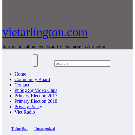
vietarlington.com
Information about events and Vietnamese in Alrington
Home
Community Board
Contact
Phóng Sự Video Clips
Primary Election 2017
Primary Election 2018
Privacy Policy
Viet Radio
Thông Báo
Uncategorized