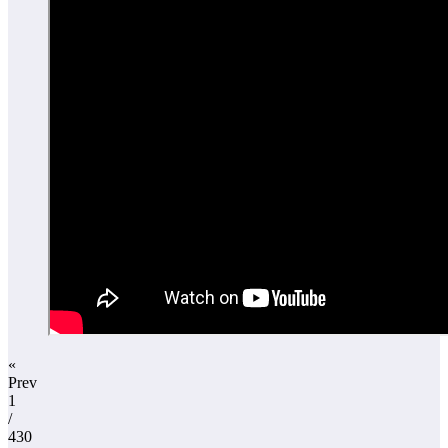
«
Prev
1
/
430