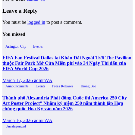
Leave a Reply
You must be
logged in
to post a comment.
You missed
Arlington City
Events
FIFA Fan Festival Dallas tại Khán Đài Ngoài Trời The Pavilion
thuộc Fair Park Mở Cửa Miễn phí vào 34 Ngày Thi đấu của
FIFA World Cup 2026
March 17, 2026
adminVA
Announcements
Events
Press Releases
Thông Báo
Thành phố Alexandria Phát động Cuộc thi America 250 City
Art Poster Project” Nhằm kỷ niệm 250 năm thành lập Hợp
chủng quốc Hoa Kỳ vào năm 2026
March 16, 2026
adminVA
Uncategorized