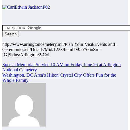
http://www.arlingtoncemetery.mil/Plan-Your-Visit/Events-and-
Ceremonies/ctl/Details/Mid/1223/ItemID/92?SkinSrc=
[G]Skins/Arlington/2-Col
Post
Special Memorial Service 10 AM on Friday June 26 at Arlington
National Cemetery
navigation
Washington, DC Area’s Hilton Crystal City Offers Fun for the
Whole Family