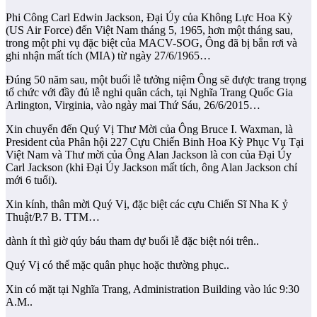
Phi Công Carl Edwin Jackson, Đại Úy của Không Lực Hoa Kỳ
(US Air Force) đến Việt Nam tháng 5, 1965, hơn một tháng sau,
trong một phi vụ đặc biệt của MACV-SOG, Ông đã bị bắn rơi và
ghi nhận mất tích (MIA) từ ngày 27/6/1965…
Đúng 50 năm sau, một buổi lễ tưởng niệm Ông sẽ được trang trọng
tổ chức với đầy đủ lễ nghi quân cách, tại Nghĩa Trang Quốc Gia
Arlington, Virginia, vào ngày mai Thứ Sáu, 26/6/2015…
Xin chuyển đến Quý Vị Thư Mời của Ông Bruce I. Waxman, là
President của Phân hội 227 Cựu Chiến Binh Hoa Kỳ Phục Vụ Tại
Việt Nam và Thư mời của Ông Alan Jackson là con của Đại Úy
Carl Jackson (khi Đại Úy Jackson mất tích, ông Alan Jackson chỉ
mới 6 tuổi).
Xin kính, thân mời Quý Vị, đặc biệt các cựu Chiến Sĩ Nha K ỷ
Thuật/P.7 B. TTM…
dành ít thì giờ qúy báu tham dự buổi lễ đặc biệt nói trên..
Quý Vị có thể mặc quân phục hoặc thường phục..
Xin có mặt tại Nghĩa Trang, Administration Building vào lúc 9:30
A.M..