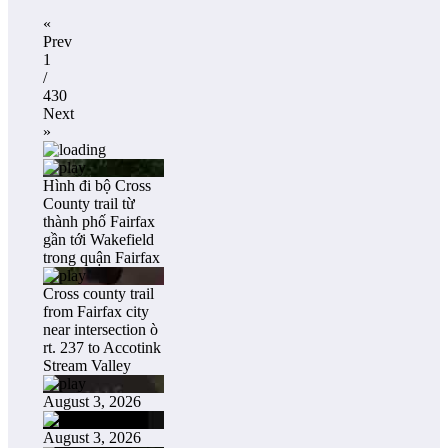
«
Prev
1
/
430
Next
»
Hình đi bộ Cross
County trail từ
thành phố Fairfax
gần tới Wakefield
trong quận Fairfax
Cross county trail
from Fairfax city
near intersection ò
rt. 237 to Accotink
Stream Valley
August 3, 2026
August 3, 2026