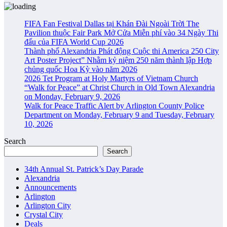
FIFA Fan Festival Dallas tại Khán Đài Ngoài Trời The
Pavilion thuộc Fair Park Mở Cửa Miễn phí vào 34 Ngày Thi
đấu của FIFA World Cup 2026
Thành phố Alexandria Phát động Cuộc thi America 250 City
Art Poster Project” Nhằm kỷ niệm 250 năm thành lập Hợp
chủng quốc Hoa Kỳ vào năm 2026
2026 Tet Program at Holy Martyrs of Vietnam Church
“Walk for Peace” at Christ Church in Old Town Alexandria
on Monday, February 9, 2026
Walk for Peace Traffic Alert by Arlington County Police
Department on Monday, February 9 and Tuesday, February
10, 2026
Search
Search
34th Annual St. Patrick’s Day Parade
Alexandria
Announcements
Arlington
Arlington City
Crystal City
Deals