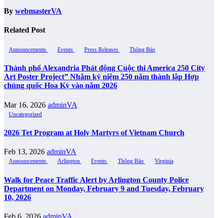
By
webmasterVA
Related Post
Announcements
Events
Press Releases
Thông Báo
Thành phố Alexandria Phát động Cuộc thi America 250 City
Art Poster Project” Nhằm kỷ niệm 250 năm thành lập Hợp
chủng quốc Hoa Kỳ vào năm 2026
Mar 16, 2026
adminVA
Uncategorized
2026 Tet Program at Holy Martyrs of Vietnam Church
Feb 13, 2026
adminVA
Announcements
Arlington
Events
Thông Báo
Virginia
Walk for Peace Traffic Alert by Arlington County Police
Department on Monday, February 9 and Tuesday, February
10, 2026
Feb 6, 2026
adminVA