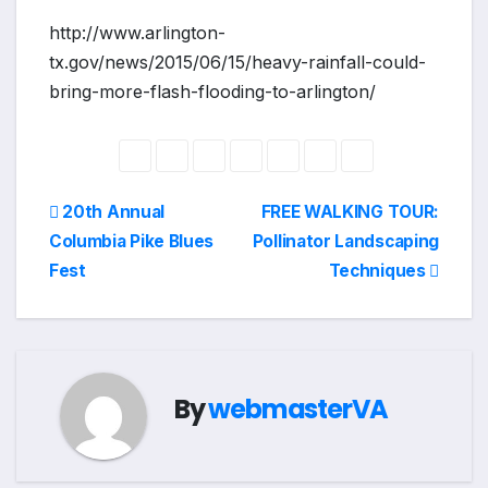
http://www.arlington-
tx.gov/news/2015/06/15/heavy-rainfall-could-
bring-more-flash-flooding-to-arlington/
Post
20th Annual
FREE WALKING TOUR:
Columbia Pike Blues
Pollinator Landscaping
navigation
Fest
Techniques
By
webmasterVA