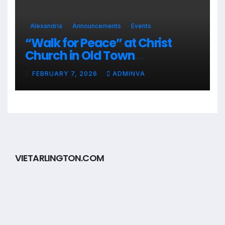
Alexandria
Announcements
Events
“Walk for Peace” at Christ
Church in Old Town
Alexandria on Monday,
FEBRUARY 7, 2026
ADMINVA
February 9, 2026
VIETARLINGTON.COM