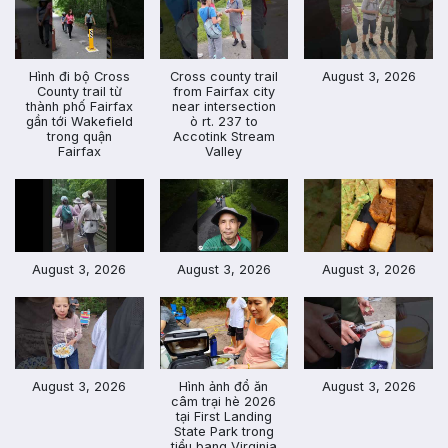
Hình đi bộ Cross
Cross county trail
August 3, 2026
County trail từ
from Fairfax city
thành phố Fairfax
near intersection
gần tới Wakefield
ò rt. 237 to
trong quận
Accotink Stream
Fairfax
Valley
August 3, 2026
August 3, 2026
August 3, 2026
August 3, 2026
Hình ảnh đổ ăn
August 3, 2026
câm trại hè 2026
tại First Landing
State Park trong
tiểu bang Virginia