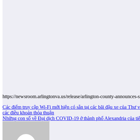
https://newsroom.arlingtonva.us/release/arlington-county-announces
Post
Các điểm truy cập Wi-Fi mới hiện có sẵn tại các bãi đậu xe của Thư
các điều khoản thỏa thuận
navigation
Những con số về Đại dịch COVID-19 ở thành phố Alexandria của tiểu 