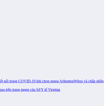
n kết nối trong COVID-19 khi chọn mạng ArlingtonWless và chấp nhận
ua trên trang mạng của Sở Y tế Virginia