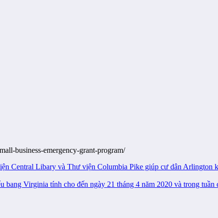
-small-business-emergency-grant-program/
 viện Central Libary và Thư viện Columbia Pike giúp cư dân Arlingto
bang Virginia tính cho đến ngày 21 tháng 4 năm 2020 và trong tuần q