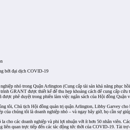
on
ưởng bởi đại dịch COVID-19
hiệp nhỏ trong Quận Arlington (Cung cấp tài sản khả năng phục hồi gầ
trình GRANT được thiết kế để thu hẹp khoảng cách để cung cấp cứu t
h đã được phê duyệt trong phiên làm việc ngân sách của Hội đồng Quận
g tôi, Chủ tịch Hội đồng quản trị quận Arlington, Libby Garvey cho 
 của chúng tôi là doanh nghiệp nhỏ – và ngay bây giờ, họ cần sự giúp
la cho các doanh nghiệp và phi lợi nhuận với ít hơn 50 nhân viên. Các 
liên quan trực tiếp đến các tác động tức thời của COVID-19. Tài trợ c