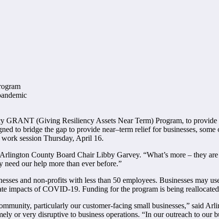
rogram
 pandemic
y GRANT (Giving Resiliency Assets Near Term) Program, to provide imm
o bridge the gap to provide near–term relief for businesses, some of
 work session Thursday, April 16.
id Arlington County Board Chair Libby Garvey. “What’s more – they ar
ey need our help more than ever before.”
es and non-profits with less than 50 employees. Businesses may use th
diate impacts of COVID-19. Funding for the program is being reallocate
 community, particularly our customer-facing small businesses,” said A
ely or very disruptive to business operations. “In our outreach to our 