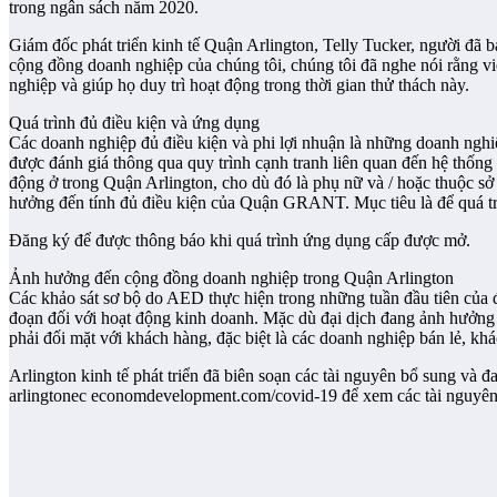
trong ngân sách năm 2020.
Giám đốc phát triển kinh tế Quận Arlington, Telly Tucker, người đã b
cộng đồng doanh nghiệp của chúng tôi, chúng tôi đã nghe nói rằng việ
nghiệp và giúp họ duy trì hoạt động trong thời gian thử thách này.
Quá trình đủ điều kiện và ứng dụng
Các doanh nghiệp đủ điều kiện và phi lợi nhuận là những doanh nghi
được đánh giá thông qua quy trình cạnh tranh liên quan đến hệ thống 
động ở trong Quận Arlington, cho dù đó là phụ nữ và / hoặc thuộc s
hưởng đến tính đủ điều kiện của Quận GRANT. Mục tiêu là để quá t
Đăng ký để được thông báo khi quá trình ứng dụng cấp được mở.
Ảnh hưởng đến cộng đồng doanh nghiệp trong Quận Arlington
Các khảo sát sơ bộ do AED thực hiện trong những tuần đầu tiên của đ
đoạn đối với hoạt động kinh doanh. Mặc dù đại dịch đang ảnh hưởng
phải đối mặt với khách hàng, đặc biệt là các doanh nghiệp bán lẻ, kh
Arlington kinh tế phát triển đã biên soạn các tài nguyên bổ sung và 
arlingtonec economdevelopment.com/covid-19 để xem các tài nguyên c