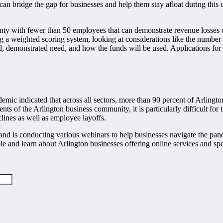
n bridge the gap for businesses and help them stay afloat during this 
ounty with fewer than 50 employees that can demonstrate revenue losses
g a weighted scoring system, looking at considerations like the number o
d, demonstrated need, and how the funds will be used. Applications fo
mic indicated that across all sectors, more than 90 percent of Arlingto
of the Arlington business community, it is particularly difficult for tho
clines as well as employee layoffs.
 is conducting various webinars to help businesses navigate the pandem
and learn about Arlington businesses offering online services and spec