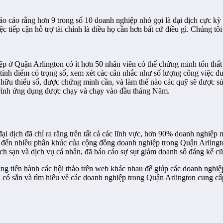
áo cáo rằng hơn 9 trong số 10 doanh nghiệp nhỏ gọi là đại dịch cực kỳ 
c tiếp cận hỗ trợ tài chính là điều họ cần hơn bất cứ điều gì. Chúng 
ệp ở Quận Arlington có ít hơn 50 nhân viên có thể chứng minh tổn th
tính điểm có trọng số, xem xét các cân nhắc như số lượng công việc đư
ở hữu thiểu số, được chứng minh cần, và làm thế nào các quỹ sẽ được 
rình ứng dụng được chạy và chạy vào đầu tháng Năm.
ại dịch đã chỉ ra rằng trên tất cả các lĩnh vực, hơn 90% doanh nghiệp
 đến nhiều phân khúc của cộng đồng doanh nghiệp trong Quận Arlingt
ách sạn và dịch vụ cá nhân, đã báo cáo sự sụt giảm doanh số đáng kể cũ
đang tiến hành các hội thảo trên web khác nhau để giúp các doanh nghi
ó sẵn và tìm hiểu về các doanh nghiệp trong Quận Arlington cung cấp 