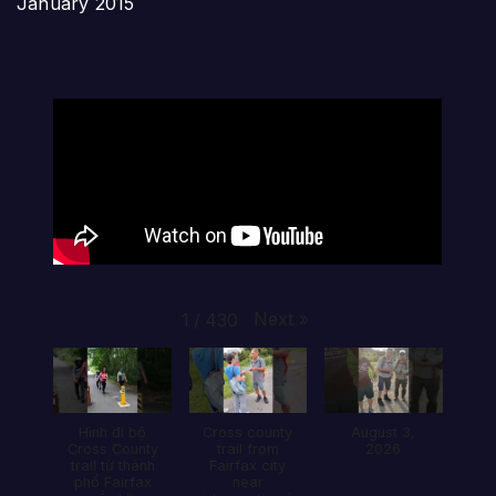
January 2015
Next
»
1
/
430
Hình đi bộ
Cross county
August 3,
Cross County
trail from
2026
trail từ thành
Fairfax city
phố Fairfax
near