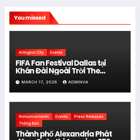
You missed
Arlington City
Events
FIFA Fan Festival Dallas tại
Khán Đài Ngoài Trời The
Pavilion thuộc Fair Park Mở
MARCH 17, 2026
ADMINVA
Cửa Miễn phí vào 34 Ngày Thi
đấu của FIFA World Cup 2026
Announcements
Events
Press Releases
Thông Báo
Thành phố Alexandria Phát