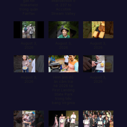
gần tới
intersection ò
Wakefield
rt. 237 to
trong quận
Accotink
Fairfax
Stream Valley
August 3,
August 3,
August 3,
2026
2026
2026
August 3,
Hình ảnh đổ
August 3,
2026
ăn câm trại
2026
hè 2026 tại
First Landing
State Park
trong tiểu
bang Virginia