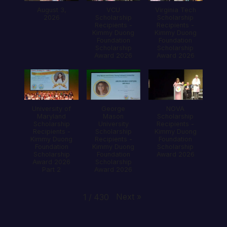
August 3,
VCU
Virginia Tech
2026
Scholarship
Scholarship
Recipients -
Recipients -
Kimmy Duong
Kimmy Duong
Foundation
Foundation
Scholarship
Scholarship
Award 2026
Award 2026
University of
George
NOVA
Maryland
Mason
Scholarship
Scholarship
University
Recipients -
Recipients -
Scholarship
Kimmy Duong
Kimmy Duong
Recipients -
Foundation
Foundation
Kimmy Duong
Scholarship
Scholarship
Foundation
Award 2026
Award 2026
Scholarship
Part 2
Award 2026
Next
»
1
/
430