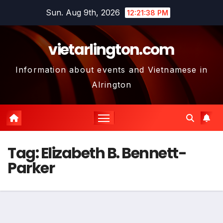
Skip
Sun. Aug 9th, 2026
12:21:39 PM
to
content
vietarlington.com
Information about events and Vietnamese in
Alrington
Tag:
Elizabeth B. Bennett-
Parker