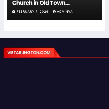
Church in Old Town
Alexandria on Monday,
FEBRUARY 7, 2026
ADMINVA
February 9, 2026
VIETARLINGTON.COM