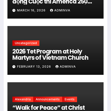
động Cuộc thi America 250
City Art Poster Project” Nhằm
MARCH 16, 2026
ADMINVA
kỷ niệm 250 năm thành lập Hợp
chủng quốc Hoa Kỳ vào năm
2026
Uncategorized
2026 Tet Program at Holy
Martyrs of Vietnam Church
FEBRUARY 13, 2026
ADMINVA
Alexandria
Announcements
Events
“Walk for Peace” at Christ