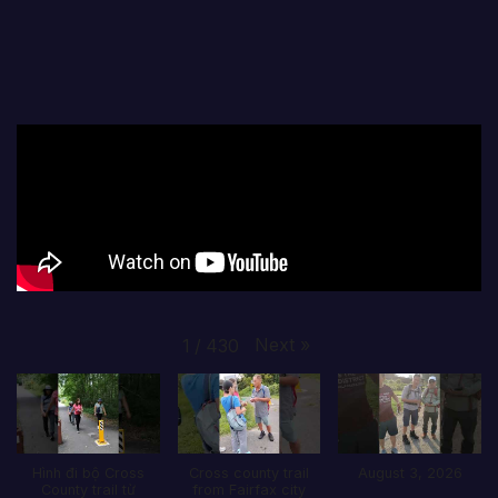
Next
»
1
/
430
Hình đi bộ Cross
Cross county trail
August 3, 2026
County trail từ
from Fairfax city