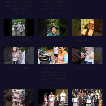
thành phố Fairfax
near intersection
gần tới Wakefield
ò rt. 237 to
trong quận
Accotink Stream
Fairfax
Valley
August 3, 2026
August 3, 2026
August 3, 2026
August 3, 2026
Hình ảnh đổ ăn
August 3, 2026
câm trại hè 2026
tại First Landing
State Park trong
tiểu bang Virginia