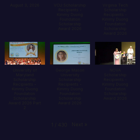
August 3, 2026
VCU Scholarship
Virginia Tech
Recipients -
Scholarship
Kimmy Duong
Recipients -
Foundation
Kimmy Duong
Scholarship
Foundation
Award 2026
Scholarship
Award 2026
University of
George Mason
NOVA
Maryland
University
Scholarship
Scholarship
Scholarship
Recipients -
Recipients -
Recipients -
Kimmy Duong
Kimmy Duong
Kimmy Duong
Foundation
Foundation
Foundation
Scholarship
Scholarship
Scholarship
Award 2026
Award 2026 Part
Award 2026
2
Next
»
1
/
430