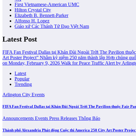
First Vietnamese-American UMC
Hilton Crystal City
Elizabeth B. Bennett-Parker
Alfonso H. Lopez
Giáo xứ Các Thánh Tử Đạo Việt Nam
Latest Post
FIFA Fan Festival Dallas tại Khán Đài Ngoài Trời The Pavilion th
Art Poster Project” Nhằm kỷ niệm 250 năm thành lập Hợp chủng q
on Monday, February 9, 2026
Walk for Peace Traffic Alert by Arlin
Latest
Popular
Trending
Arlington City
Events
FIFA Fan Festival Dallas tại Khán Đài Ngoài Trời The Pavilion thuộc Fair 
Announcements
Events
Press Releases
Thông Báo
Thành phố Alexandria Phát động Cuộc thi America 250 City Art Poster Proj