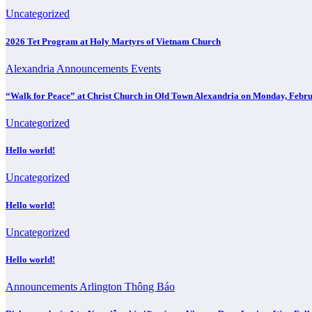
Uncategorized
2026 Tet Program at Holy Martyrs of Vietnam Church
Alexandria
Announcements
Events
“Walk for Peace” at Christ Church in Old Town Alexandria on Monday, Febru
Uncategorized
Hello world!
Uncategorized
Hello world!
Uncategorized
Hello world!
Announcements
Arlington
Thông Báo