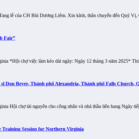
 Tang lễ của CH Bùi Dương Liêm. Xin kính, thân chuyển đến Quý Vị
b Fair”
rginia *Hội chợ việc làm kéo dài ngày: Ngày 12 tháng 3 năm 2025* T
ị sĩ Don Beyer, Thành phố Alexandria, Thành phố Falls Church, 
ginia Hội chợ tài nguyên cho công nhân và nhà thầu liên bang Ngày ti
Training Session for Northern Virginia