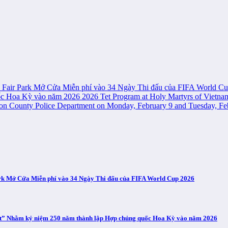
uộc Fair Park Mở Cửa Miễn phí vào 34 Ngày Thi đấu của FIFA World C
uốc Hoa Kỳ vào năm 2026
2026 Tet Program at Holy Martyrs of Vietn
gton County Police Department on Monday, February 9 and Tuesday, Fe
Park Mở Cửa Miễn phí vào 34 Ngày Thi đấu của FIFA World Cup 2026
ect” Nhằm kỷ niệm 250 năm thành lập Hợp chủng quốc Hoa Kỳ vào năm 2026