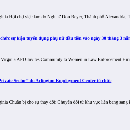
ginia Hội chợ việc làm do Nghị sĩ Don Beyer, Thành phố Alexandria,
ổ chức sự kiện tuyển dụng phụ nữ đầu tiên vào ngày 30 tháng 3 n
bang Virginia APD Invites Community to Women in Law Enforcement Hi
 Private Sector” do Arlington Employment Center tổ chức
ginia Chuẩn bị cho sự thay đổi: Chuyển đổi từ khu vực liên bang san