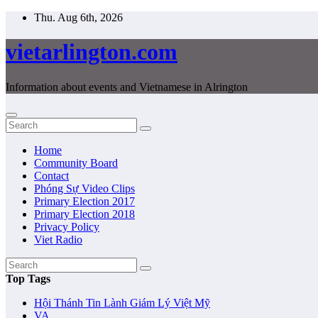
Skip
Thu. Aug 6th, 2026
to
content
vietarlington.com
Information about events and Vietnamese in Alrington
Home
Community Board
Contact
Phóng Sự Video Clips
Primary Election 2017
Primary Election 2018
Privacy Policy
Viet Radio
Top Tags
Hội Thánh Tin Lành Giám Lý Việt Mỹ
VA