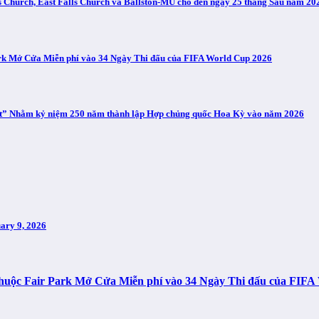
ls Church, East Falls Church và Ballston-MU cho đến ngày 25 tháng Sáu năm 20
Park Mở Cửa Miễn phí vào 34 Ngày Thi đấu của FIFA World Cup 2026
ect” Nhằm kỷ niệm 250 năm thành lập Hợp chủng quốc Hoa Kỳ vào năm 2026
ary 9, 2026
n thuộc Fair Park Mở Cửa Miễn phí vào 34 Ngày Thi đấu của FIF