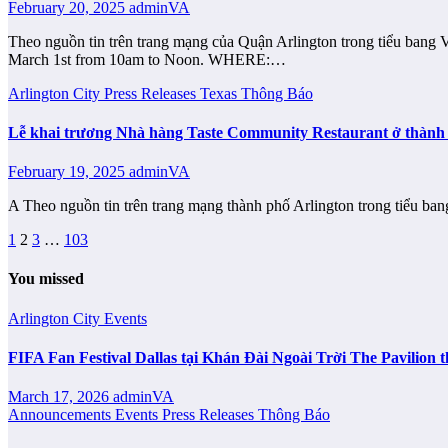
February 20, 2025
adminVA
Theo nguồn tin trên trang mạng của Quận Arlington trong tiểu bang
March 1st from 10am to Noon. WHERE:…
Arlington City
Press Releases
Texas
Thông Báo
Lễ khai trương Nhà hàng Taste Community Restaurant ở thành p
February 19, 2025
adminVA
A Theo nguồn tin trên trang mạng thành phố Arlington trong tiểu b
Posts
1
2
3
…
103
pagination
You missed
Arlington City
Events
FIFA Fan Festival Dallas tại Khán Đài Ngoài Trời The Pavilio
March 17, 2026
adminVA
Announcements
Events
Press Releases
Thông Báo