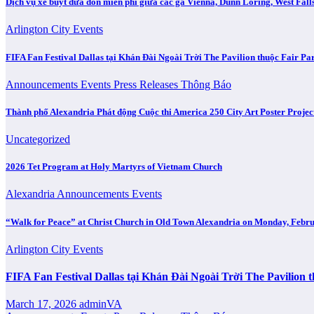
Dịch vụ xe buýt đưa đón miễn phí giữa các ga Vienna, Dunn Loring, West Fal
Arlington City
Events
FIFA Fan Festival Dallas tại Khán Đài Ngoài Trời The Pavilion thuộc Fair 
Announcements
Events
Press Releases
Thông Báo
Thành phố Alexandria Phát động Cuộc thi America 250 City Art Poster Proj
Uncategorized
2026 Tet Program at Holy Martyrs of Vietnam Church
Alexandria
Announcements
Events
“Walk for Peace” at Christ Church in Old Town Alexandria on Monday, Febru
Arlington City
Events
FIFA Fan Festival Dallas tại Khán Đài Ngoài Trời The Pavilio
March 17, 2026
adminVA