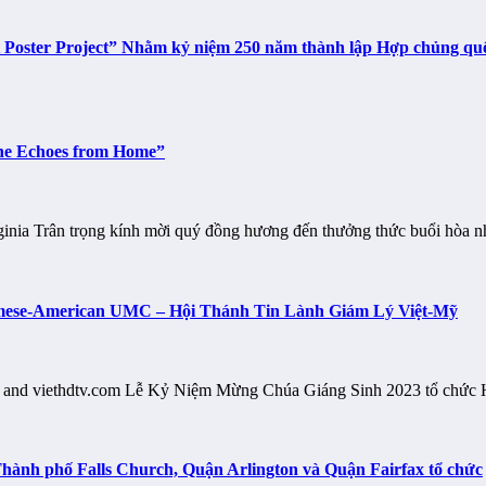
t Poster Project” Nhằm kỷ niệm 250 năm thành lập Hợp chủng q
The Echoes from Home”
rginia Trân trọng kính mời quý đồng hương đến thưởng thức buổi hò
etnamese-American UMC – Hội Thánh Tin Lành Giám Lý Việt-Mỹ
.com and viethdtv.com Lễ Kỷ Niệm Mừng Chúa Giáng Sinh 2023 tổ ch
Thành phố Falls Church, Quận Arlington và Quận Fairfax tổ chức