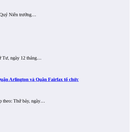
, Quý Niên trưởng…
hứ Tư, ngày 12 tháng…
Quận Arlington và Quận Fairfax tổ chức
ếp theo: Thứ bảy, ngày…