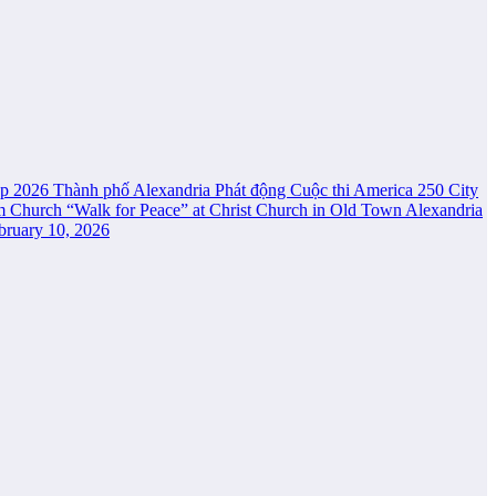
up 2026
Thành phố Alexandria Phát động Cuộc thi America 250 City
am Church
“Walk for Peace” at Christ Church in Old Town Alexandria
bruary 10, 2026