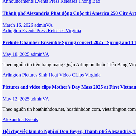
Announcements
Events
Press Releases
Thông Báo
Thành phố Alexandria Phát động Cuộc thi America 250 City Ar
March 16, 2026
adminVA
Arlington
Events
Press Releases
Virginia
Prelude Chamber Ensemble Spring concert 2025 “Spring and 
May 18, 2025
adminVA
Theo nguồn tin trên trang mạng Quận Arlington thuộc Tiểu Bang Vi
Arlington
Pictures
Sinh Hoạt
Video CLips
Virginia
Pictures and video clips Mother’s Day Mass 2025 at First Vi
May 12, 2025
adminVA
Theo nguồn tin hoathinhdon.net, hoathinhdon.com, vietarlington
Alexandria
Events
Hội chợ việc làm do Nghị sĩ Don Beyer, Thành phố Alexandria, 