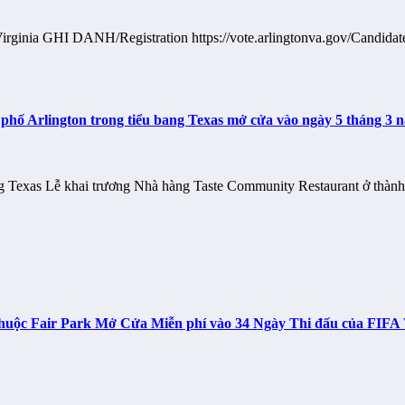
 Virginia GHI DANH/Registration https://vote.arlingtonva.gov/Candi
hố Arlington trong tiểu bang Texas mở cửa vào ngày 5 tháng 3 
ang Texas Lễ khai trương Nhà hàng Taste Community Restaurant ở thà
n thuộc Fair Park Mở Cửa Miễn phí vào 34 Ngày Thi đấu của FIF